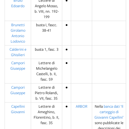
Brizio
Lettere di
●
Edoardo
Angelo Mosso,
b. VIII, nn. 192-
199
Brunetti
busta I, fascc.
●
Girolamo
38-41
Antonio
Lodovico
Calderini e
busta 1, fasc. 3
●
Ghisilieri
Campori
Lettere di
●
Giuseppe
Michelangelo
Castelli, b. II,
fasc. 59
Campori
Lettere di
●
Giuseppe
Pietro Rolandi,
b. VII, fasc. 35
Capellini
Lettere di
●
ARBOR
Nella
banca dati ‘Il
Giovanni
Ameghino,
carteggio di
Florentino, b. II,
Giovanni Capellini’
fasc. 35
sono pubblicate le
descrizioni dei