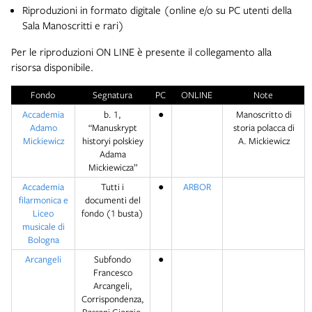
Riproduzioni in formato digitale (online e/o su PC utenti della
Sala Manoscritti e rari)
Per le riproduzioni ON LINE è presente il collegamento alla
risorsa disponibile.
Fondo
Segnatura
PC
ONLINE
Note
Accademia
b. 1,
●
Manoscritto di
Adamo
“Manuskrypt
storia polacca di
Mickiewicz
historyi polskiey
A. Mickiewicz
Adama
Mickiewicza”
Accademia
Tutti i
●
ARBOR
filarmonica e
documenti del
Liceo
fondo (1 busta)
musicale di
Bologna
Arcangeli
Subfondo
●
Francesco
Arcangeli,
Corrispondenza,