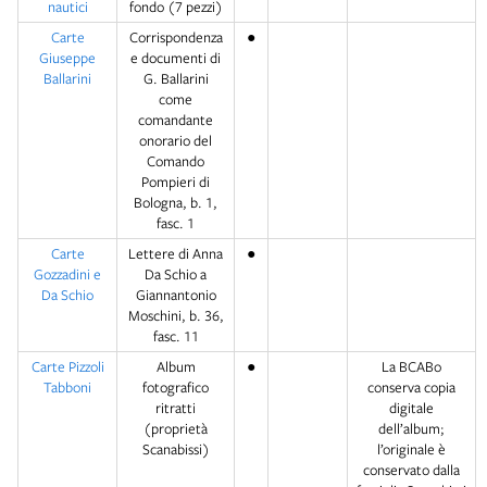
nautici
fondo (7 pezzi)
Carte
Corrispondenza
●
Giuseppe
e documenti di
Ballarini
G. Ballarini
come
comandante
onorario del
Comando
Pompieri di
Bologna, b. 1,
fasc. 1
Carte
Lettere di Anna
●
Gozzadini e
Da Schio a
Da Schio
Giannantonio
Moschini, b. 36,
fasc. 11
Carte Pizzoli
Album
●
La BCABo
Tabboni
fotografico
conserva copia
ritratti
digitale
(proprietà
dell’album;
Scanabissi)
l’originale è
conservato dalla