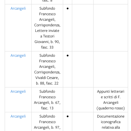
fasc. 8
Arcangeli
Subfondo
●
Francesco
Arcangeli,
Corrispondenza,
Lettere inviate
a Testori
Giovanni, b. 90,
fasc. 33
Arcangeli
Subfondo
●
Francesco
Arcangeli,
Corrispondenza,
Vivaldi Cesare,
b. 88, fasc. 22
Arcangeli
Subfondo
Appunti letterari
Francesco
e scritti di F.
Arcangeli, b. 67,
Arcangeli
fasc. 13
(quaderno rosso)
Arcangeli
Subfondo
●
Documentazione
Francesco
iconografica
Arcangeli, b. 97,
relativa alla