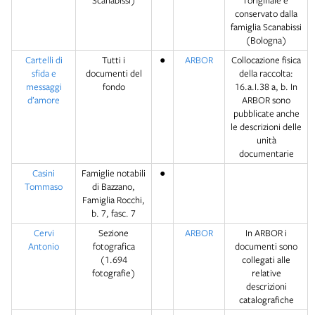
Scanabissi)
l’originale è
conservato dalla
famiglia Scanabissi
(Bologna)
Cartelli di
Tutti i
●
ARBOR
Collocazione fisica
sfida e
documenti del
della raccolta:
messaggi
fondo
16.a.I.38 a, b. In
d’amore
ARBOR sono
pubblicate anche
le descrizioni delle
unità
documentarie
Casini
Famiglie notabili
●
Tommaso
di Bazzano,
Famiglia Rocchi,
b. 7, fasc. 7
Cervi
Sezione
ARBOR
In ARBOR i
Antonio
fotografica
documenti sono
(1.694
collegati alle
fotografie)
relative
descrizioni
catalografiche