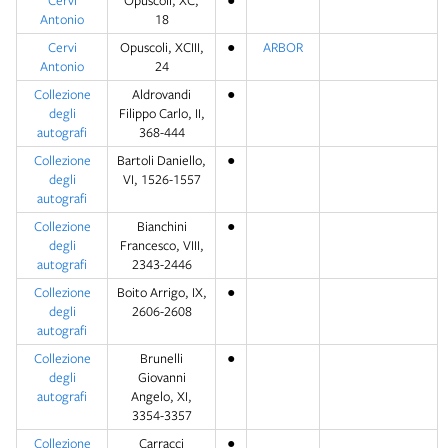
Cervi
Opuscoli, XC,
●
Antonio
18
Cervi
Opuscoli, XCIII,
●
ARBOR
Antonio
24
Collezione
Aldrovandi
●
degli
Filippo Carlo, II,
autografi
368-444
Collezione
Bartoli Daniello,
●
degli
VI, 1526-1557
autografi
Collezione
Bianchini
●
degli
Francesco, VIII,
autografi
2343-2446
Collezione
Boito Arrigo, IX,
●
degli
2606-2608
autografi
Collezione
Brunelli
●
degli
Giovanni
autografi
Angelo, XI,
3354-3357
Collezione
Carracci
●