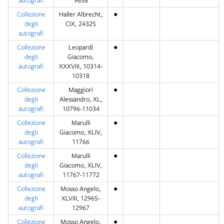
autografi
9658
Collezione
Haller Albrecht,
●
degli
CIX, 24325
autografi
Collezione
Leopardi
●
degli
Giacomo,
autografi
XXXVIII, 10314-
10318
Collezione
Maggiori
●
degli
Alessandro, XL,
autografi
10796-11034
Collezione
Marulli
●
degli
Giacomo, XLIV,
autografi
11766
Collezione
Marulli
●
degli
Giacomo, XLIV,
autografi
11767-11772
Collezione
Mosso Angelo,
●
degli
XLVIII, 12965-
autografi
12967
Collezione
Mosso Angelo,
●