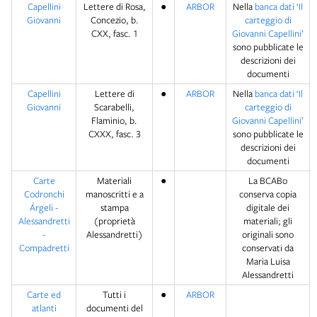
Capellini
Lettere di Rosa,
●
ARBOR
Nella
banca dati ‘Il
Giovanni
Concezio, b.
carteggio di
CXX, fasc. 1
Giovanni Capellini’
sono pubblicate le
descrizioni dei
documenti
Capellini
Lettere di
●
ARBOR
Nella
banca dati ‘Il
Giovanni
Scarabelli,
carteggio di
Flaminio, b.
Giovanni Capellini’
CXXX, fasc. 3
sono pubblicate le
descrizioni dei
documenti
Carte
Materiali
●
La BCABo
Codronchi
manoscritti e a
conserva copia
Árgeli -
stampa
digitale dei
Alessandretti
(proprietà
materiali; gli
-
Alessandretti)
originali sono
Compadretti
conservati da
Maria Luisa
Alessandretti
Carte ed
Tutti i
●
ARBOR
atlanti
documenti del