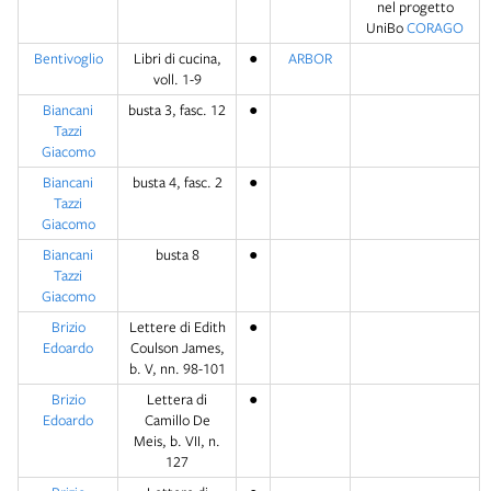
nel progetto
UniBo
CORAGO
Bentivoglio
Libri di cucina,
●
ARBOR
voll. 1-9
Biancani
busta 3, fasc. 12
●
Tazzi
Giacomo
Biancani
busta 4, fasc. 2
●
Tazzi
Giacomo
Biancani
busta 8
●
Tazzi
Giacomo
Brizio
Lettere di Edith
●
Edoardo
Coulson James,
b. V, nn. 98-101
Brizio
Lettera di
●
Edoardo
Camillo De
Meis, b. VII, n.
127