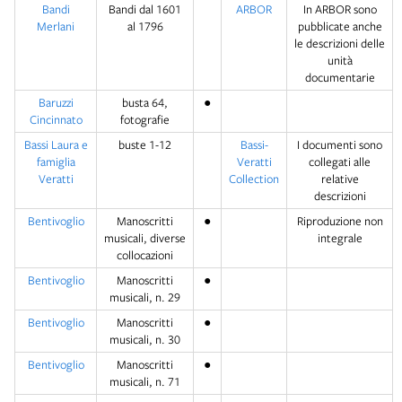
Bandi
Bandi dal 1601
ARBOR
In ARBOR sono
Merlani
al 1796
pubblicate anche
le descrizioni delle
unità
documentarie
Baruzzi
busta 64,
●
Cincinnato
fotografie
Bassi Laura e
buste 1-12
Bassi-
I documenti sono
famiglia
Veratti
collegati alle
Veratti
Collection
relative
descrizioni
Bentivoglio
Manoscritti
●
Riproduzione non
musicali, diverse
integrale
collocazioni
Bentivoglio
Manoscritti
●
musicali, n. 29
Bentivoglio
Manoscritti
●
musicali, n. 30
Bentivoglio
Manoscritti
●
musicali, n. 71