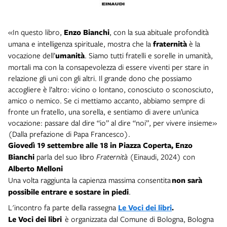
«In questo libro,
Enzo Bianchi
, con la sua abituale profondità
umana e intelligenza spirituale, mostra che la
fraternità
è la
vocazione dell’
umanità
. Siamo tutti fratelli e sorelle in umanità,
mortali ma con la consapevolezza di essere viventi per stare in
relazione gli uni con gli altri. Il grande dono che possiamo
accogliere è l’altro: vicino o lontano, conosciuto o sconosciuto,
amico o nemico. Se ci mettiamo accanto, abbiamo sempre di
fronte un fratello, una sorella, e sentiamo di avere un’unica
vocazione: passare dal dire “io” al dire “noi”, per vivere insieme»
(Dalla prefazione di Papa Francesco).
Giovedì 19 settembre
alle 18 in Piazza Coperta,
Enzo
Bianchi
parla del suo libro
Fraternità
(Einaudi, 2024)
con
Alberto Melloni
Una volta raggiunta la capienza massima consentita
non sarà
possibile entrare e sostare in piedi
.
L'incontro fa parte della rassegna
Le Voci dei libri
.
Le Voci dei libri
è organizzata dal Comune di Bologna, Bologna