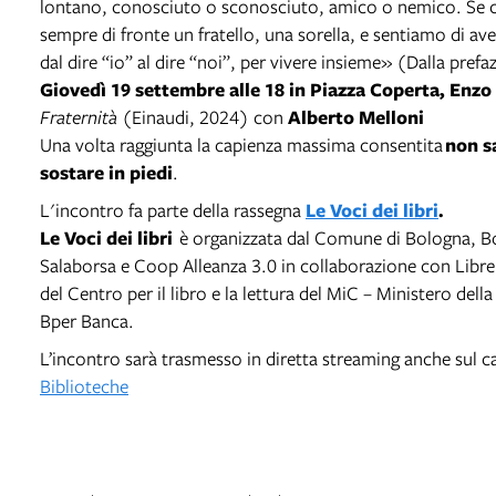
lontano, conosciuto o sconosciuto, amico o nemico. Se 
sempre di fronte un fratello, una sorella, e sentiamo di av
dal dire “io” al dire “noi”, per vivere insieme» (Dalla pref
Giovedì 19 settembre
alle 18 in Piazza Coperta,
Enzo
Fraternità
(Einaudi, 2024)
con
Alberto Melloni
Una volta raggiunta la capienza massima consentita
non s
sostare in piedi
.
L'incontro fa parte della rassegna
Le Voci dei libri
.
Le Voci dei libri
è organizzata dal Comune di Bologna, Bo
Salaborsa e Coop Alleanza 3.0 in collaborazione con Libre
del Centro per il libro e la lettura del MiC – Ministero dell
Bper Banca.
L’incontro sarà trasmesso in diretta streaming anche sul c
Biblioteche