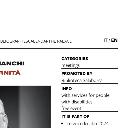
IT
/
EN
IBLIOGRAPHIES
CALENDAR
THE PALACE
CATEGORIES
meetings
PROMOTED BY
Biblioteca Salaborsa
INFO
with services for people
with disabilities
free event
IT IS PART OF
Le voci dei libri 2024 -