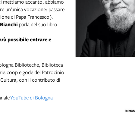
ci mettiamo accanto, abbiamo
ere un’unica vocazione: passare
azione di Papa Francesco).
 Bianchi
parla del suo libro
arà possibile entrare e
logna Biblioteche, Biblioteca
rie.coop e gode del Patrocinio
a Cultura, con il contributo di
anale
YouTube di Bologna