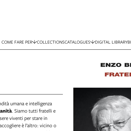
COME FARE PER
COLLECTIONS
CATALOGUES
DIGITAL LIBRARY
B
ndità umana e intelligenza
anità
. Siamo tutti fratelli e
ere viventi per stare in
accogliere è l’altro: vicino o