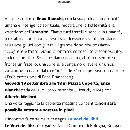
«In questo libro,
Enzo Bianchi
, con la sua abituale profondità
umana e intelligenza spirituale, mostra che la
fraternità
è la
vocazione dell’
umanità
. Siamo tutti fratelli e sorelle in umanità,
mortali ma con la consapevolezza di essere viventi per stare in
relazione gli uni con gli altri. Il grande dono che possiamo
accogliere è l’altro: vicino o lontano, conosciuto o sconosciuto,
amico o nemico. Se ci mettiamo accanto, abbiamo sempre di
fronte un fratello, una sorella, e sentiamo di avere un’unica
vocazione: passare dal dire “io” al dire “noi”, per vivere insieme»
(Dalla prefazione di Papa Francesco).
Giovedì 19 settembre
alle 18 in Piazza Coperta,
Enzo
Bianchi
parla del suo libro
Fraternità
(Einaudi, 2024)
con
Alberto Melloni
Una volta raggiunta la capienza massima consentita
non sarà
possibile entrare e sostare in piedi
.
L'incontro fa parte della rassegna
Le Voci dei libri
.
Le Voci dei libri
è organizzata dal Comune di Bologna, Bologna