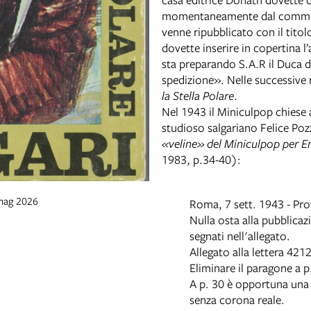
momentaneamente dal commerc
venne ripubblicato con il tito
dovette inserire in copertina l
sta preparando S.A.R il Duca 
spedizione». Nelle successive 
la Stella Polare
.
Nel 1943 il Miniculpop chiese al
studioso salgariano Felice Poz
«veline» del Miniculpop per Em
1983, p.34-40):
 mag 2026
Roma, 7 sett. 1943 - Prot
Nulla osta alla pubblicaz
segnati nell'allegato.
Allegato alla lettera 4212
Eliminare il paragone a 
A p. 30 è opportuna una 
senza corona reale.