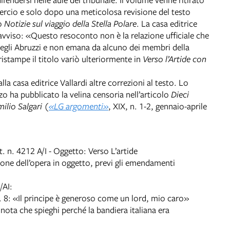
io e solo dopo una meticolosa revisione del testo
lo
Notizie sul viaggio della Stella Polare
. La casa editrice
’avviso: «Questo resoconto non è la relazione ufficiale che
degli Abruzzi e non emana da alcuno dei membri della
ristampe il titolo variò ulteriormente in
Verso l’Artide con
la casa editrice Vallardi altre correzioni al testo. Lo
zo ha pubblicato la velina censoria nell’articolo
Dieci
ilio Salgari (
«LG argomenti»
, XIX, n. 1-2, gennaio-aprile
. n. 4212 A/I - Oggetto: Verso L’artide
ione dell’opera in oggetto, previ gli emendamenti
/AI:
p. 8: «Il principe è generoso come un lord, mio caro»
nota che spieghi perché la bandiera italiana era