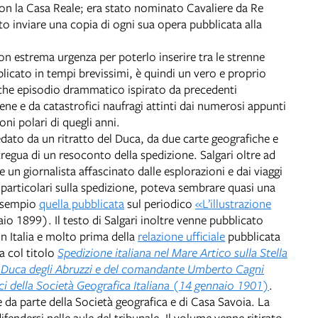
con la Casa Reale; era stato nominato Cavaliere da Re
to inviare una copia di ogni sua opera pubblicata alla
con estrema urgenza per poterlo inserire tra le strenne
ubblicato in tempi brevissimi, è quindi un vero e proprio
che episodio drammatico ispirato da precedenti
lene e da catastrofici naufragi attinti dai numerosi appunti
oni polari di quegli anni.
dato da un ritratto del Duca, da due carte geografiche e
regua di un resoconto della spedizione. Salgari oltre ad
un giornalista affascinato dalle esplorazioni e dai viaggi
di particolari sulla spedizione, poteva sembrare quasi una
 esempio
quella pubblicata
sul periodico
«L’illustrazione
aio 1899). Il testo di Salgari inoltre venne pubblicato
n Italia e molto prima della
relazione ufficiale
pubblicata
na col titolo
Spedizione italiana nel Mare Artico sulla Stella
il Duca degli Abruzzi e del comandante Umberto Cagni
ci della Società Geografica Italiana (14 gennaio 1901)
.
da parte della Società geografica e di Casa Savoia. La
fendersi nelle aule del tribunale. Il volume venne ritirato