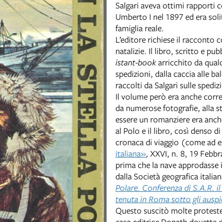
Salgari aveva ottimi rapporti 
Umberto I nel 1897 ed era soli
famiglia reale.
L’editore richiese il racconto 
natalizie. Il libro, scritto e p
istant-book
arricchito da qual
spedizioni, dalla caccia alle ba
raccolti da Salgari sulle spedizi
Il volume però era anche corre
da numerose fotografie, alla st
essere un romanziere era anche 
al Polo e il libro, così denso 
cronaca di viaggio (come ad
italiana»
, XXVI, n. 8, 19 Febbr
prima che la nave approdasse i
dalla Società geografica italia
Polare. Conferenza di S.A.R. 
tenuta in Roma sotto gli auspi
Questo suscitò molte proteste 
casa editrice Donath dovette di