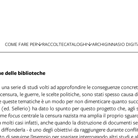
COME FARE PER
RACCOLTE
CATALOGHI
ARCHIGINNASIO DIGIT
ne delle biblioteche
 una serie di studi volti ad approfondire le conseguenze concret
nsura, le guerre, le scelte politiche, sono stati spesso causa di 
 e queste tematiche è un modo per non dimenticare quanto succes
(ed. Sellerio) ha dato lo spunto per questo progetto che, agli s
come
focus
centrale la censura nazista ma amplia il proprio sguar
 In molti casi infatti, anche quando la distruzione di documenti s
diffonderla - è uno degli obiettivi da raggiungere durante conflitt
di seguirne l’esempio per spaziare interrogando altri studi e alt