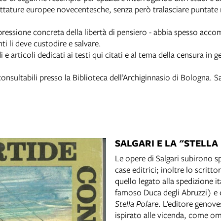
e dittature europee novecentesche, senza però tralasciare punta
ressione concreta della libertà di pensiero - abbia spesso acc
i li deve custodire e salvare.
 e articoli dedicati ai testi qui citati e al tema della censura in g
onsultabili presso la Biblioteca dell’Archiginnasio di Bologna. 
SALGARI E LA "STELLA
Le opere di Salgari subirono s
case editrici; inoltre lo scritt
quello legato alla spedizione i
famoso Duca degli Abruzzi) e 
Stella Polare
. L’editore genov
ispirato alle vicenda, come om