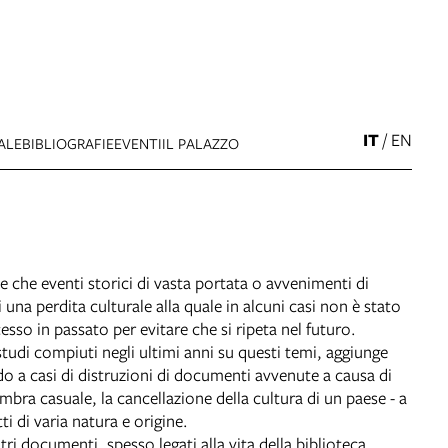
IT
/
EN
ALE
BIBLIOGRAFIE
EVENTI
IL PALAZZO
e che eventi storici di vasta portata o avvenimenti di
una perdita culturale alla quale in alcuni casi non è stato
so in passato per evitare che si ripeta nel futuro.
tudi compiuti negli ultimi anni su questi temi, aggiunge
do a casi di distruzioni di documenti avvenute a causa di
embra casuale, la cancellazione della cultura di un paese - a
i di varia natura e origine.
ri documenti, spesso legati alla vita della biblioteca.