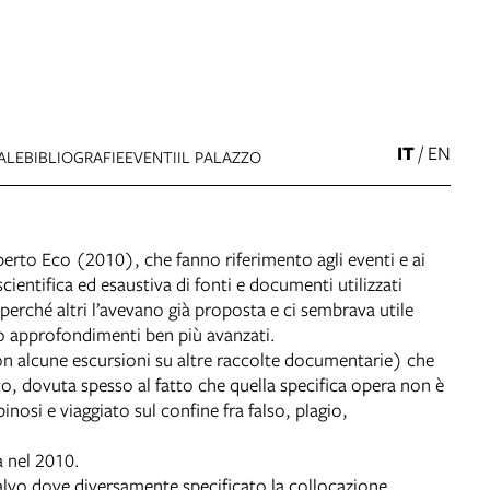
IT
/
EN
ALE
BIBLIOGRAFIE
EVENTI
IL PALAZZO
rto Eco (2010), che fanno riferimento agli eventi e ai
ientifica ed esaustiva di fonti e documenti utilizzati
erché altri l’avevano già proposta e ci sembrava utile
o approfondimenti ben più avanzati.
con alcune escursioni su altre raccolte documentarie) che
Eco, dovuta spesso al fatto che quella specifica opera non è
osi e viaggiato sul confine fra falso, plagio,
a nel 2010.
Salvo dove diversamente specificato la collocazione