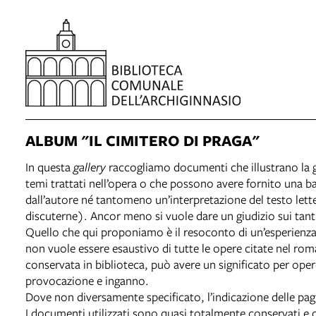
ALBUM "IL CIMITERO DI PRAGA"
In questa
gallery
raccogliamo documenti che illustrano la g
temi trattati nell’opera o che possono avere fornito una bas
dall’autore né tantomeno un’interpretazione del testo lett
discuterne). Ancor meno si vuole dare un giudizio sui tan
Quello che qui proponiamo è il resoconto di un’esperienza 
non vuole essere esaustivo di tutte le opere citate nel rom
conservata in biblioteca, può avere un significato per oper
provocazione e inganno.
Dove non diversamente specificato, l’indicazione delle pagi
I documenti utilizzati sono quasi totalmente conservati e c