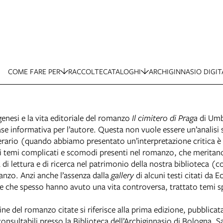
COME FARE PER
RACCOLTE
CATALOGHI
ARCHIGINNASIO DIGIT
enesi e la vita editoriale del romanzo
Il cimitero di Praga
di Umbe
e informativa per l’autore. Questa non vuole essere un’analisi sc
erario (quando abbiamo presentato un’interpretazione critica è p
ti temi complicati e scomodi presenti nel romanzo, che meritan
di lettura e di ricerca nel patrimonio della nostra biblioteca (
anzo. Anzi anche l’assenza dalla
gallery
di alcuni testi citati da 
e che spesso hanno avuto una vita controversa, trattato temi spin
ne del romanzo citate si riferisce alla prima edizione, pubblicat
onsultabili presso la Biblioteca dell’Archiginnasio di Bologna. 