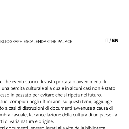
IT
/
EN
IBLIOGRAPHIES
CALENDAR
THE PALACE
e che eventi storici di vasta portata o avvenimenti di
una perdita culturale alla quale in alcuni casi non è stato
so in passato per evitare che si ripeta nel futuro.
tudi compiuti negli ultimi anni su questi temi, aggiunge
do a casi di distruzioni di documenti avvenute a causa di
embra casuale, la cancellazione della cultura di un paese - a
i di varia natura e origine.
ri documenti, spesso legati alla vita della biblioteca.