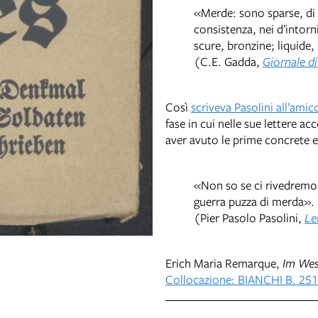
«Merde: sono sparse, di t
consistenza, nei d’intorn
scure, bronzine; liquide,
(C.E. Gadda,
Giornale di
Così
scriveva Pasolini all’ami
fase in cui nelle sue lettere a
aver avuto le prime concrete es
«Non so se ci rivedremo, 
guerra puzza di merda».
(Pier Pasolo Pasolini,
Le
Erich Maria Remarque,
Im Wes
Collocazione: BIANCHI B. 25