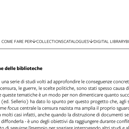
COME FARE PER
COLLECTIONS
CATALOGUES
DIGITAL LIBRARY
B
ne delle biblioteche
 una serie di studi volti ad approfondire le conseguenze concret
nsura, le guerre, le scelte politiche, sono stati spesso causa di 
 e queste tematiche è un modo per non dimenticare quanto succes
(ed. Sellerio) ha dato lo spunto per questo progetto che, agli s
come
focus
centrale la censura nazista ma amplia il proprio sguar
 In molti casi infatti, anche quando la distruzione di documenti s
diffonderla - è uno degli obiettivi da raggiungere durante conflitt
di seguirne l’esempio per spaziare interrogando altri studi e alt