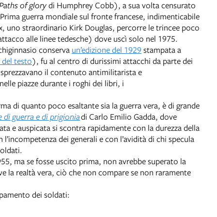
Paths of glory
di Humphrey Cobb), a sua volta censurato
a Prima guerra mondiale sul fronte francese, indimenticabile
ax, uno straordinario Kirk Douglas, percorre le trincee poco
ttacco alle linee tedesche) dove uscì solo nel 1975.
Archiginnasio conserva
un’edizione del 1929
stampata a
 del testo
), fu al centro di durissimi attacchi da parte dei
isprezzavano il contenuto antimilitarista e
elle piazze durante i roghi dei libri, i
rma di quanto poco esaltante sia la guerra vera, è di grande
 di guerra e di prigionia
di Carlo Emilio Gadda, dove
rata e auspicata si scontra rapidamente con la durezza della
n l’incompetenza dei generali e con l’avidità di chi specula
soldati.
955, ma se fosse uscito prima, non avrebbe superato la
ve la realtà vera, ciò che non compare se non raramente
mpamento dei soldati: