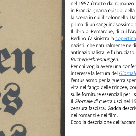
nel 1957 (tratto dal romanzo
in Francia (narra episodi dell
la scena in cui il colonnello D
prima di un sanguinosossimo a
Il libro di Remarque, di cui l’
Berlino (a sinistra la
copertina
nazisti, che naturalmente ne d
antinazionalista, e fu bruciato n
Bücherverbrennungen
.
Per chi voglia avere una confe
interesse la lettura del
Giornale
l’entusiasmo per la guerra spe
vita nel fango delle trincee, co
sulle forniture essenziali per i 
Il
Giornale di guerra
uscì nel 1
censura fascista: Gadda descri
nei romanzi e nei film.
Ecco la descrizione dell’acca