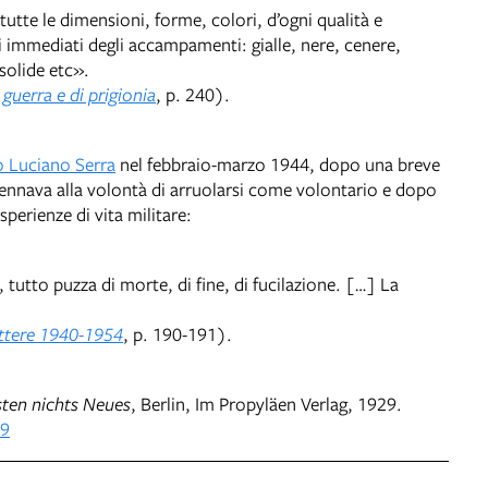
utte le dimensioni, forme, colori, d’ogni qualità e
i immediati degli accampamenti: gialle, nere, cenere,
 solide etc».
 guerra e di prigionia
, p. 240).
co Luciano Serra
nel febbraio-marzo 1944, dopo una breve
ccennava alla volontà di arruolarsi come volontario e dopo
perienze di vita militare:
tutto puzza di morte, di fine, di fucilazione. […] La
ttere 1940-1954
, p. 190-191).
ten nichts Neues
, Berlin, Im Propyläen Verlag, 1929.
19