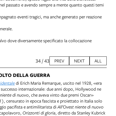
te nel passato e avendo sempre a mente quanto questi temi
ompagnato eventi tragici, ma anche generato per reazione
enerale.
Salvo dove diversamente specificato la collocazione
34 / 43
PREV
NEXT
ALL
VOLTO DELLA GUERRA
identale
di Erich Maria Remarque, uscito nel 1928, «era
successo internazionale: due anni dopo, Hollywood ne
 niente di nuovo
, che aveva vinto due premi Oscar»
71), censurato in epoca fascista e proiettato in Italia solo
gio pacifista e antimilitarista di
All’Ovest niente di nuovo
 capolavoro,
Orizzonti di gloria
, diretto da Stanley Kubrick