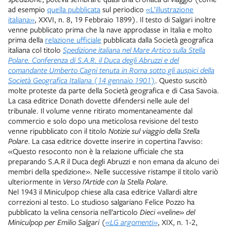
ad esempio
quella pubblicata
sul periodico
«L’illustrazione
italiana»
, XXVI, n. 8, 19 Febbraio 1899). Il testo di Salgari inoltre
venne pubblicato prima che la nave approdasse in Italia e molto
prima della
relazione ufficiale
pubblicata dalla Società geografica
italiana col titolo
Spedizione italiana nel Mare Artico sulla Stella
Polare. Conferenza di S.A.R. il Duca degli Abruzzi e del
comandante Umberto Cagni tenuta in Roma sotto gli auspici della
Società Geografica Italiana (14 gennaio 1901)
. Questo suscitò
molte proteste da parte della Società geografica e di Casa Savoia.
La casa editrice Donath dovette difendersi nelle aule del
tribunale. Il volume venne ritirato momentaneamente dal
commercio e solo dopo una meticolosa revisione del testo
venne ripubblicato con il titolo
Notizie sul viaggio della Stella
Polare
. La casa editrice dovette inserire in copertina l’avviso:
«Questo resoconto non è la relazione ufficiale che sta
preparando S.A.R il Duca degli Abruzzi e non emana da alcuno dei
membri della spedizione». Nelle successive ristampe il titolo variò
ulteriormente in
Verso l’Artide con la Stella Polare
.
Nel 1943 il Miniculpop chiese alla casa editrice Vallardi altre
correzioni al testo. Lo studioso salgariano Felice Pozzo ha
pubblicato la velina censoria nell’articolo
Dieci «veline» del
Miniculpop per Emilio Salgari (
«LG argomenti»
, XIX, n. 1-2,