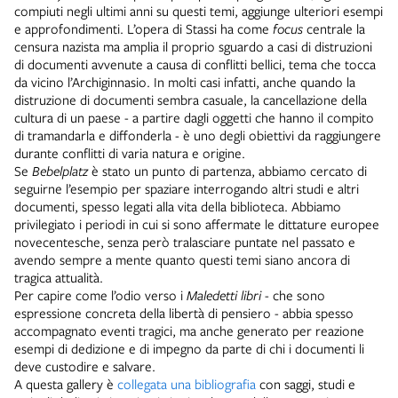
compiuti negli ultimi anni su questi temi, aggiunge ulteriori esempi
e approfondimenti. L’opera di Stassi ha come
focus
centrale la
censura nazista ma amplia il proprio sguardo a casi di distruzioni
di documenti avvenute a causa di conflitti bellici, tema che tocca
da vicino l’Archiginnasio. In molti casi infatti, anche quando la
distruzione di documenti sembra casuale, la cancellazione della
cultura di un paese - a partire dagli oggetti che hanno il compito
di tramandarla e diffonderla - è uno degli obiettivi da raggiungere
durante conflitti di varia natura e origine.
Se
Bebelplatz
è stato un punto di partenza, abbiamo cercato di
seguirne l’esempio per spaziare interrogando altri studi e altri
documenti, spesso legati alla vita della biblioteca. Abbiamo
privilegiato i periodi in cui si sono affermate le dittature europee
novecentesche, senza però tralasciare puntate nel passato e
avendo sempre a mente quanto questi temi siano ancora di
tragica attualità.
Per capire come l’odio verso i
Maledetti libri
- che sono
espressione concreta della libertà di pensiero - abbia spesso
accompagnato eventi tragici, ma anche generato per reazione
esempi di dedizione e di impegno da parte di chi i documenti li
deve custodire e salvare.
A questa gallery è
collegata una bibliografia
con saggi, studi e