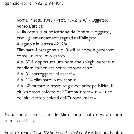
gennaio-aprile 1983, p.34-40):
Roma, 7 sett. 1943 - Prot. n. 4212 A/I - Oggetto:
Verso L’artide
Nulla osta alla pubblicazione dell’opera in oggetto,
previ gli emendamenti segnati nell'allegato.
Allegato alla lettera 4212/AI:
Eliminare il paragone a p. 8: «Il principe è generoso
come un lord, mio caro»
A p. 30 è opportuna una nota che spieghi perché la
bandiera italiana era senza corona reale.
A p. 31 correggere: «Lascerà»
A p. 114 eliminare: «law tennis»
A p. 62 mutare la frase: «figlia del principe Nikita, il
più valoroso soldato dell’Europa intera» in «...uno
dei più valorosi soldati dell’Europa intera».
Nonostante le indicazioni del Miniculpop l'editore Vallardi non
modificò il testo.
Emilio Salgari,
Verso l’Artide con la Stella Polare
, Milano, Fabbri,