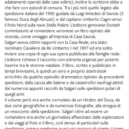
adattamenti operati dalle case editrici; inoltre lo scrittore ebbe a
che fare con episodi di censura. Tra i più noti quello legato alla
spedizione italiana del 1900 guidata da Luigi Amedeo di Savoia (il
famoso Duca degli Abruzzi) e dal capitano Umberto Cagni verso
il Polo Nord sulla nave
Stella Polare
. L’editore genovese Donath
commissionò al romanziere veronese un libro ispirato alle
vicenda, come omaggio all'impresa di Casa Savoia.
Salgari aveva ottimi rapporti con la Casa Reale; era stato
nominato Cavaliere da Re Umberto I nel 1897 ed era solito
inviare una copia di ogni sua opera pubblicata alla famiglia reale.
L’editore richiese il racconto con estrema urgenza per poterlo
inserire tra le strenne natalizie. Il libro, scritto e pubblicato in
tempi brevissimi, è quindi un vero e proprio
istant-book
arricchito da qualche episodio drammatico ispirato da precedenti
spedizioni, dalla caccia alle balene e da catastrofici naufragi attinti
dai numerosi appunti raccolti da Salgari sulle spedizioni polari di
quegli anni.
Il volume però era anche corredato da un ritratto del Duca, da
due carte geografiche e da numerose fotografie, alla stregua di
un resoconto della spedizione. Salgari oltre ad essere un
romanziere era anche un giornalista affascinato dalle esplorazioni
e dai viaggi al Polo e il libro, così denso di particolari sulla
spedizione, poteva sembrare quasi una cronaca di viaggio (come