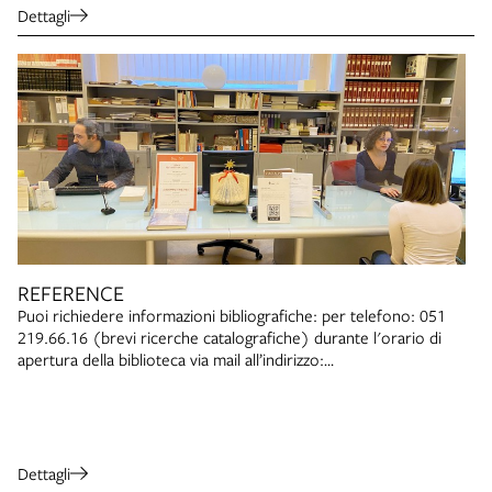
Dettagli
REFERENCE
Puoi richiedere informazioni bibliografiche: per telefono: 051
219.66.16 (brevi ricerche catalografiche) durante l'orario di
apertura della biblioteca via mail all’indirizzo:
prenotazioniarchiginnasio@comune.bologna.it Se i vostri quesiti
riguardano documenti della Sezione Manoscritti e rari e
Gabinetto Disegni e Stampe vi chiediamo di contattare il
personale del servizio telefonando al numero 051/219.66.14
negli orari di apertura, oppure inviando una mail a
Dettagli
ManoscrittiArchiginnasio@comune.bologna.it.