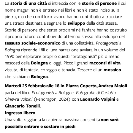
La
storia di una città
si intreccia con le
storie di persone
il cui
nome magari non è entrato nei libri e non è stato inciso sulla
pietra, ma che con il loro lavoro hanno contribuito a tracciare
una strada destinata a segnare lo
sviluppo
della città stessa.
Storie di persone che senza proclami né fanfare hanno costruito
il proprio futuro contribuendo al tempo stesso allo sviluppo del
tessuto sociale-economico
di una collettività.
Protagonisti a
Bologna
riprende i fili di una narrazione avviata in un volume del
1990 per esplorare proprio questi “protagonisti” più o meno
nascosti della
Bologna
di oggi. Piccoli grandi
racconti di vita
vissuta, di fantasia, coraggio e tenacia. Tessere di un
mosaico
che si chiama
Bologna
.
Martedì 25 febbraio
alle 18 in Piazza Coperta,
Andrea Maioli
parla del libro
Protagonisti a Bologna. Fotografie di Carlotta
Ginevra Volpini
(Pendragon, 2024) con
Leonardo Volpini
e
Giancarlo Tonelli
.
Ingresso libero
Una volta raggiunta la capienza massima consentita
non sarà
possibile entrare e sostare in piedi
.