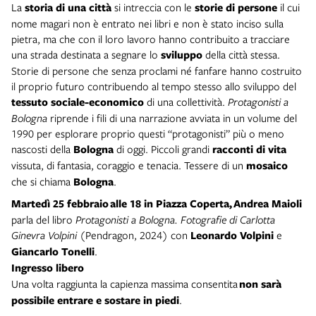
La
storia di una città
si intreccia con le
storie di persone
il cui
nome magari non è entrato nei libri e non è stato inciso sulla
pietra, ma che con il loro lavoro hanno contribuito a tracciare
una strada destinata a segnare lo
sviluppo
della città stessa.
Storie di persone che senza proclami né fanfare hanno costruito
il proprio futuro contribuendo al tempo stesso allo sviluppo del
tessuto sociale-economico
di una collettività.
Protagonisti a
Bologna
riprende i fili di una narrazione avviata in un volume del
1990 per esplorare proprio questi “protagonisti” più o meno
nascosti della
Bologna
di oggi. Piccoli grandi
racconti di vita
vissuta, di fantasia, coraggio e tenacia. Tessere di un
mosaico
che si chiama
Bologna
.
Martedì 25 febbraio
alle 18 in Piazza Coperta,
Andrea Maioli
parla del libro
Protagonisti a Bologna. Fotografie di Carlotta
Ginevra Volpini
(Pendragon, 2024) con
Leonardo Volpini
e
Giancarlo Tonelli
.
Ingresso libero
Una volta raggiunta la capienza massima consentita
non sarà
possibile entrare e sostare in piedi
.