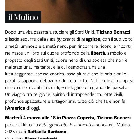
Dopo una vita passata a studiare gli Stati Uniti,
Tiziano Bonazzi
si lascia sedurre dalla
Fata ignorante
di
Magritte
, con il suo volto
a metà luminoso e a metà nero, per rincorrere ricordi e incontri.
Ne nasce un libro sul cuore profondo della
libertà
, simbolo e
progetto degli Stati Uniti, cuore nero di una società che non è
mai stata una, ma tante, e la cui democrazia ha una
lussureggiante, spesso caotica, base plurale che le istituzioni e i
partiti si suppone debbano ridurre a unità. Da Lincoln a Trump, si
rincorrono incontri, ricordi, e dialoghi con i grandi del passato.
Un viaggio tra religione, spirito di intraprendenza, lotte civili,
profonde spaccature e antagonismi: tutto ciò che fa e non fa
l'
America
di oggi.
Martedì 4 marzo
alle 18 in Piazza Coperta,
Tiziano Bonazzi
parla del libro
La Fata ignorante. Frammenti americani
(Il Mulino,
2025) con
Raffaella Baritono
.
Coordina
Elena Lamberti