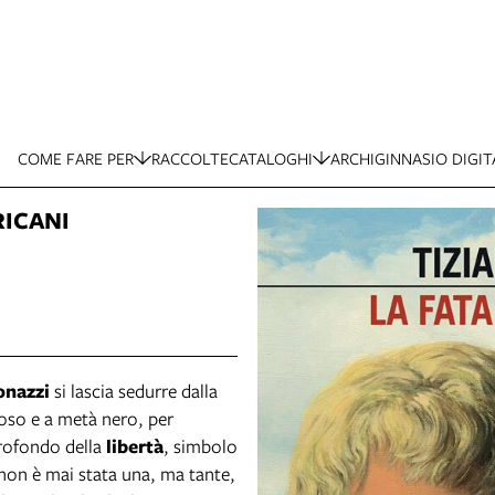
COME FARE PER
RACCOLTE
CATALOGHI
ARCHIGINNASIO DIGIT
RICANI
onazzi
si lascia sedurre dalla
noso e a metà nero, per
profondo della
libertà
, simbolo
 non è mai stata una, ma tante,