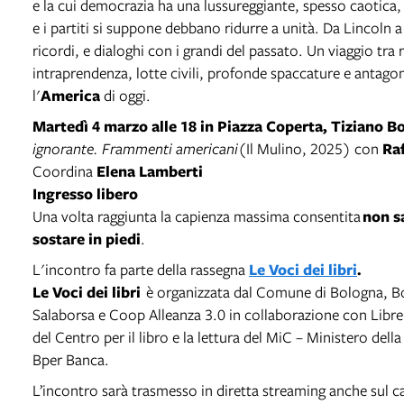
e la cui democrazia ha una lussureggiante, spesso caotica, b
e i partiti si suppone debbano ridurre a unità. Da Lincoln 
ricordi, e dialoghi con i grandi del passato. Un viaggio tra r
intraprendenza, lotte civili, profonde spaccature e antagon
l'
America
di oggi.
Martedì 4 marzo
alle 18 in Piazza Coperta,
Tiziano B
ignorante. Frammenti americani
(Il Mulino, 2025) con
Raf
Coordina
Elena Lamberti
Ingresso libero
Una volta raggiunta la capienza massima consentita
non s
sostare in piedi
.
L'incontro fa parte della rassegna
Le Voci dei libri
.
Le Voci dei libri
è organizzata dal Comune di Bologna, Bo
Salaborsa e Coop Alleanza 3.0 in collaborazione con Libre
del Centro per il libro e la lettura del MiC – Ministero dell
Bper Banca.
L’incontro sarà trasmesso in diretta streaming anche sul c