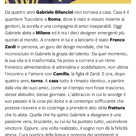
Da quattro anni
Gabriele Bilancini
non tornava a casa. Casa è il
quartiere Tuscolano a
Roma
, dove è nato e vissuto insieme ai
genitori, la sorella e una compagnia di amici inseparabili. Oggi
Gabriele abita a
Milano
ed è tra i dieci designer emergenti più
quotati al mondo. A credere in lui e a lanciarlo è stato
Franco
Zardi
in persona, un guru del design mondiale, che ha
riconosciuto in Gabriele la grazia del talento. Da quel momento,
la sua vita si è trasformata, ha preso a correre a un ritmo
frenetico alimentandosi di adrenalina e soddisfazioni, non ultima
l'incontro e l'amore con
Camilla
, la figlia di Zardi. E ora, dopo
quattro anni,
torna
. A
casa
tutto è rimasto identico, a partire
dalla vita dei suoi amici, come se il tempo non fosse trascorso,
stesse abitudini, stesse giornate. L'abbraccio in cui lo avvolge il
suo passato è la cosa più dolce e al contempo soffocante che
potesse ricevere e lo costringe a prendere atto della
frattura
che lo abita. Quella che ha spinto Gabriele a disegnare è una
passione vera, bruciante, su cui lui ha puntato tutto, uscendone
vincitore. Eppure, una volta realizzato, il sogno non dà la felicità
attesa. Cura poetica della lingua e potenza dei sentimenti si