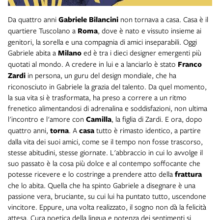
Da quattro anni
Gabriele Bilancini
non tornava a casa. Casa è il
quartiere Tuscolano a
Roma
, dove è nato e vissuto insieme ai
genitori, la sorella e una compagnia di amici inseparabili. Oggi
Gabriele abita a
Milano
ed è tra i dieci designer emergenti più
quotati al mondo. A credere in lui e a lanciarlo è stato
Franco
Zardi
in persona, un guru del design mondiale, che ha
riconosciuto in Gabriele la grazia del talento. Da quel momento,
la sua vita si è trasformata, ha preso a correre a un ritmo
frenetico alimentandosi di adrenalina e soddisfazioni, non ultima
l'incontro e l'amore con
Camilla
, la figlia di Zardi. E ora, dopo
quattro anni,
torna
. A
casa
tutto è rimasto identico, a partire
dalla vita dei suoi amici, come se il tempo non fosse trascorso,
stesse abitudini, stesse giornate. L'abbraccio in cui lo avvolge il
suo passato è la cosa più dolce e al contempo soffocante che
potesse ricevere e lo costringe a prendere atto della
frattura
che lo abita. Quella che ha spinto Gabriele a disegnare è una
passione vera, bruciante, su cui lui ha puntato tutto, uscendone
vincitore. Eppure, una volta realizzato, il sogno non dà la felicità
attesa. Cura poetica della lingua e potenza dei sentimenti si