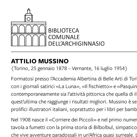
ATTILIO MUSSINO
(Torino, 25 gennaio 1878 – Vernante, 16 luglio 1954)
Formatosi presso l’Accademia Albertina di Belle Arti di Tor
con i giornali satirici «La Luna», «Il fischietto» e «Pasqui
contemporaneamente sia l’attività pittorica che quella di i
quest’ultima che raggiunge i risultati migliori. Mussino è s
prolifici illustratori italiani, soprattutto per i libri per bamb
Nel 1908 nasce il «Corriere dei Piccoli» e nel primo num
tavola a fumetti con la prima storia di Bilbolbul, simpatic
che vive avventure paradossali in un’Africa quasi surreale.