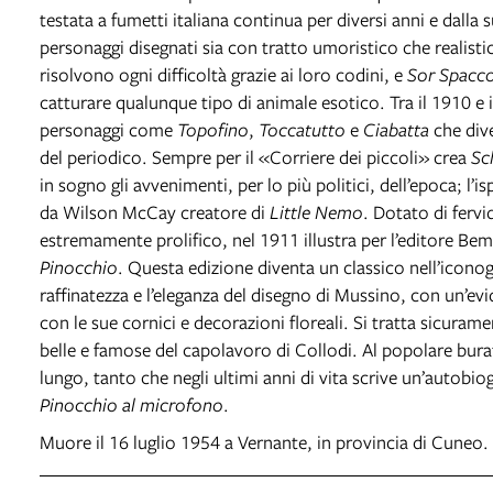
testata a fumetti italiana continua per diversi anni e dal
personaggi disegnati sia con tratto umoristico che realist
risolvono ogni difficoltà grazie ai loro codini, e
Sor Spacc
catturare qualunque tipo di animale esotico. Tra il 1910 e 
personaggi come
Topofino
,
Toccatutto
e
Ciabatta
che dive
del periodico. Sempre per il «Corriere dei piccoli» crea
Sc
in sogno gli avvenimenti, per lo più politici, dell’epoca; l’
da Wilson McCay creatore di
Little Nemo
. Dotato di fervi
estremamente prolifico, nel 1911 illustra per l’editore Be
Pinocchio
. Questa edizione diventa un classico nell’iconogr
raffinatezza e l’eleganza del disegno di Mussino, con un’evi
con le sue cornici e decorazioni floreali. Si tratta sicurame
belle e famose del capolavoro di Collodi. Al popolare burat
lungo, tanto che negli ultimi anni di vita scrive un’autobiogr
Pinocchio al microfono
.
Muore il 16 luglio 1954 a Vernante, in provincia di Cuneo.