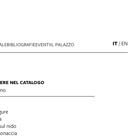
IT
/
EN
ALE
BIBLIOGRAFIE
EVENTI
IL PALAZZO
ERE NEL CATALOGO
ino
gure
a
sul nido
bonaccia