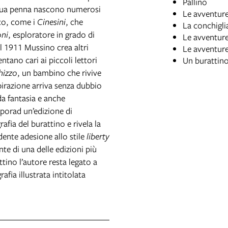
Pallino
la sua penna nascono numerosi
Le avventure
ico, come i
Cinesini
, che
La conchigli
oni
, esploratore in grado di
Le avventure
il 1911 Mussino crea altri
Le avventure
ntano cari ai piccoli lettori
Un burattino
hizzo
, un bambino che rivive
ispirazione arriva senza dubbio
da fantasia e anche
mporad un’edizione di
afia del burattino e rivela la
dente adesione allo stile
liberty
nte di una delle edizioni più
tino l’autore resta legato a
afia illustrata intitolata