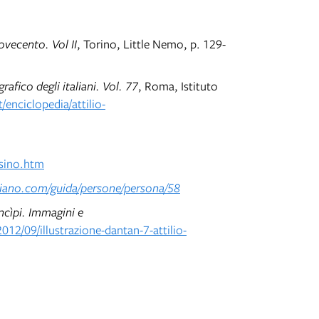
Novecento. Vol II
, Torino, Little Nemo, p. 129-
rafico degli italiani. Vol. 77
, Roma, Istituto
/enciclopedia/attilio-
ssino.htm
liano.com/guida/persone/persona/58
incìpi. Immagini e
012/09/illustrazione-dantan-7-attilio-