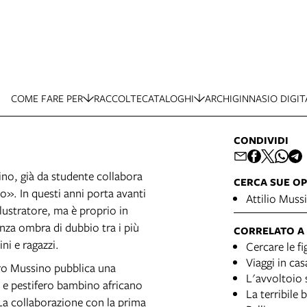
COME FARE PER
RACCOLTE
CATALOGHI
ARCHIGINNASIO DIGIT
CONDIVIDI
ino, già da studente collabora
CERCA SUE OP
no». In questi anni porta avanti
Attilio Muss
llustratore, ma è proprio in
enza ombra di dubbio tra i più
CORRELATO A
ini e ragazzi.
Cercare le fi
Viaggi in cas
ero Mussino pubblica una
L'avvoltoio 
o e pestifero bambino africano
La terribile 
 La collaborazione con la prima