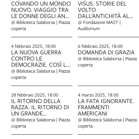
COVANDO UN MONDO
VISUS. STORIE DEL
NUOVO. VIAGGIO TRA
VOLTO
LE DONNE DEGLI ANNI
DALL’ANTICHITÀ AL
SETTANTA
SELFIE
@ Biblioteca Salaborsa | Piazza
@ Fondazione MAST |
coperta
Auditorium
4 febbraio 2025, 18:00
6 febbraio 2025, 18:00
LA NUOVA GUERRA
DOMANDA DI GRAZIA
CONTRO LE
@ Biblioteca Salaborsa | Piazza
DEMOCRAZIE. COSÌ LE
coperta
AUTOCRAZIE
@ Biblioteca Salaborsa | Piazza
VOGLIONO
coperta
STRAVOLGERE
L'ORDINE
INTERNAZIONALE
28 febbraio 2025, 18:00
4 marzo 2025, 18:00
IL RITORNO DELLA
LA FATA IGNORANTE.
RAZZA. IL RITORNO DI
FRAMMENTI
UN GRANDE
AMERICANI
PROBLEMA POLITICO
@ Biblioteca Salaborsa | Piazza
@ Biblioteca Salaborsa | Piazza
CONTEMPORANEO
coperta
coperta