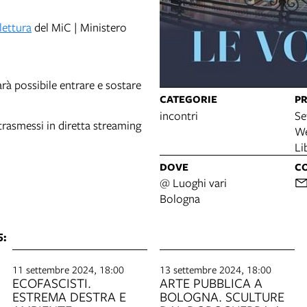
 lettura
del MiC | Ministero
à possibile entrare e sostare
CATEGORIE
P
incontri
Se
trasmessi in diretta streaming
We
Li
DOVE
CO
@ Luoghi vari
Bologna
5:
11 settembre 2024, 18:00
13 settembre 2024, 18:00
ECOFASCISTI.
ARTE PUBBLICA A
ESTREMA DESTRA E
BOLOGNA. SCULTURE