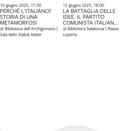
10 giugno 2025, 17:30
12 giugno 2025, 18:00
PERCHÉ L'ITALIANO?
LA BATTAGLIA DELLE
STORIA DI UNA
IDEE. IL PARTITO
METAMORFOSI
COMUNISTA ITALIANO
E LA FILOSOFIA NEL
@ Biblioteca dell'Archiginnasio |
@ Biblioteca Salaborsa | Piazza
SECONDO
Sala dello Stabat Mater
coperta
DOPOGUERRA