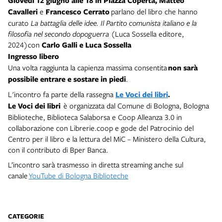
Giovedì 12 giugno
alle 18 in Piazza Coperta,
Matteo
Cavalleri
e
Francesco Cerrato
parlano del libro che hanno
curato
La battaglia delle idee. Il Partito comunista italiano e la
filosofia nel secondo dopoguerra
(Luca Sossella editore,
2024)con
Carlo Galli e Luca Sossella
Ingresso libero
Una volta raggiunta la capienza massima consentita
non sarà
possibile entrare e sostare in piedi
.
L'incontro fa parte della rassegna
Le Voci dei libri
.
Le Voci dei libri
è organizzata dal Comune di Bologna, Bologna
Biblioteche, Biblioteca Salaborsa e Coop Alleanza 3.0 in
collaborazione con Librerie.coop e gode del Patrocinio del
Centro per il libro e la lettura del MiC – Ministero della Cultura,
con il contributo di Bper Banca.
L’incontro sarà trasmesso in diretta streaming anche sul
canale
YouTube di Bologna Biblioteche
CATEGORIE