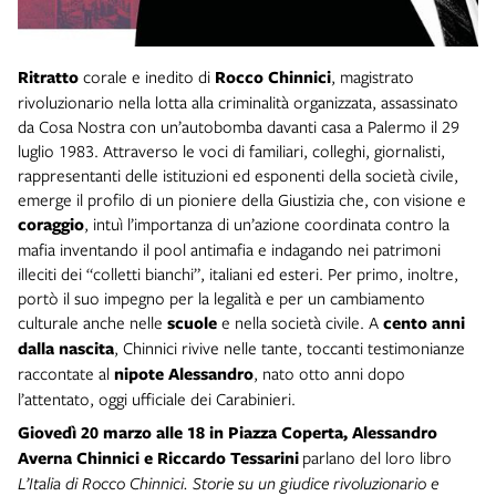
Ritratto
corale e inedito di
Rocco Chinnici
, magistrato
rivoluzionario nella lotta alla criminalità organizzata, assassinato
da Cosa Nostra con un’autobomba davanti casa a Palermo il 29
luglio 1983. Attraverso le voci di familiari, colleghi, giornalisti,
rappresentanti delle istituzioni ed esponenti della società civile,
emerge il profilo di un pioniere della Giustizia che, con visione e
coraggio
, intuì l’importanza di un’azione coordinata contro la
mafia inventando il pool antimafia e indagando nei patrimoni
illeciti dei “colletti bianchi”, italiani ed esteri. Per primo, inoltre,
portò il suo impegno per la legalità e per un cambiamento
culturale anche nelle
scuole
e nella società civile. A
cento anni
dalla nascita
, Chinnici rivive nelle tante, toccanti testimonianze
raccontate al
nipote Alessandro
, nato otto anni dopo
l’attentato, oggi ufficiale dei Carabinieri.
Giovedì 20 marzo
alle 18 in Piazza Coperta,
Alessandro
Averna Chinnici e Riccardo Tessarini
parlano del loro libro
L’Italia di Rocco Chinnici. Storie su un giudice rivoluzionario e