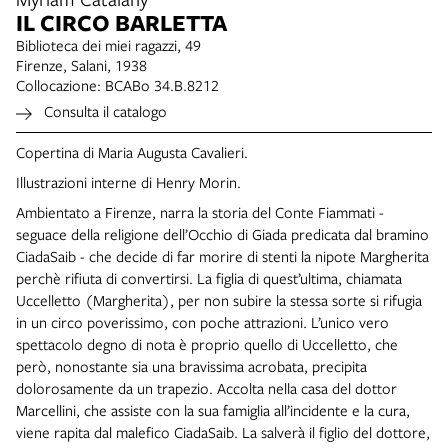
IL CIRCO BARLETTA
Biblioteca dei miei ragazzi, 49
Firenze, Salani, 1938
Collocazione: BCABo 34.B.8212
Consulta il catalogo
Copertina di Maria Augusta Cavalieri.
Illustrazioni interne di Henry Morin.
Ambientato a Firenze, narra la storia del Conte Fiammati -
seguace della religione dell’Occhio di Giada predicata dal bramino
CiadaSaib - che decide di far morire di stenti la nipote Margherita
perchè rifiuta di convertirsi. La figlia di quest’ultima, chiamata
Uccelletto (Margherita), per non subire la stessa sorte si rifugia
in un circo poverissimo, con poche attrazioni. L’unico vero
spettacolo degno di nota è proprio quello di Uccelletto, che
però, nonostante sia una bravissima acrobata, precipita
dolorosamente da un trapezio. Accolta nella casa del dottor
Marcellini, che assiste con la sua famiglia all’incidente e la cura,
viene rapita dal malefico CiadaSaib. La salverà il figlio del dottore,