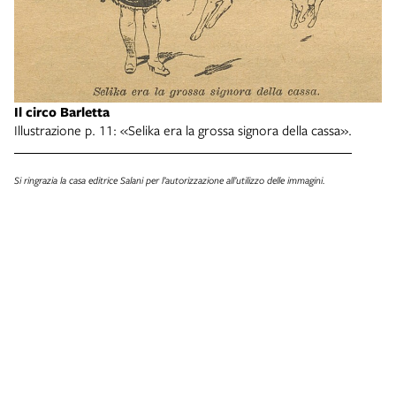
Il circo Barletta
Illustrazione p. 11: «Selika era la grossa signora della cassa».
Il
Il
Si ringrazia la casa editrice Salani per l’autorizzazione all’utilizzo delle immagini.
Si 