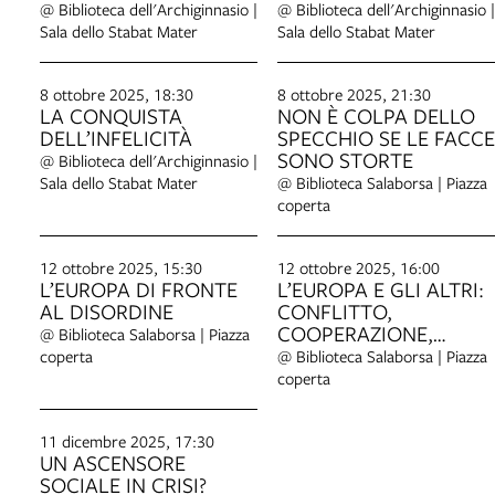
ITALIANA 1939-1962
NELLA SOCIETÀ DI
@ Biblioteca dell'Archiginnasio |
@ Biblioteca dell'Archiginnasio |
OGGI
Sala dello Stabat Mater
Sala dello Stabat Mater
8 ottobre 2025, 18:30
8 ottobre 2025, 21:30
LA CONQUISTA
NON È COLPA DELLO
DELL’INFELICITÀ
SPECCHIO SE LE FACCE
SONO STORTE
@ Biblioteca dell'Archiginnasio |
Sala dello Stabat Mater
@ Biblioteca Salaborsa | Piazza
coperta
12 ottobre 2025, 15:30
12 ottobre 2025, 16:00
L’EUROPA DI FRONTE
L’EUROPA E GLI ALTRI:
AL DISORDINE
CONFLITTO,
COOPERAZIONE,
@ Biblioteca Salaborsa | Piazza
TECNOLOGIA
coperta
@ Biblioteca Salaborsa | Piazza
coperta
11 dicembre 2025, 17:30
UN ASCENSORE
SOCIALE IN CRISI?