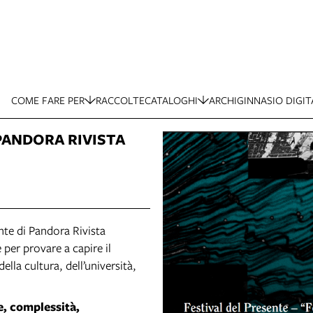
COME FARE PER
RACCOLTE
CATALOGHI
ARCHIGINNASIO DIGIT
 PANDORA RIVISTA
nte di Pandora Rivista
 per provare a capire il
lla cultura, dell’università,
e, complessità,