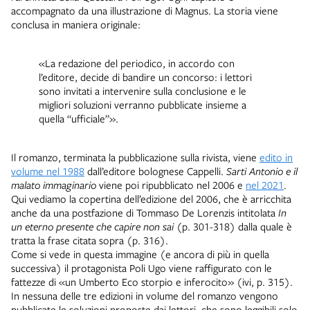
accompagnato da una illustrazione di Magnus. La storia viene
conclusa in maniera originale:
«La redazione del periodico, in accordo con
l’editore, decide di bandire un concorso: i lettori
sono invitati a intervenire sulla conclusione e le
migliori soluzioni verranno pubblicate insieme a
quella “ufficiale”».
Il romanzo, terminata la pubblicazione sulla rivista, viene
edito in
volume nel 1988
dall’editore bolognese Cappelli.
Sarti Antonio e il
malato immaginario
viene poi ripubblicato nel 2006 e
nel 2021
.
Qui vediamo la copertina dell’edizione del 2006, che è arricchita
anche da una postfazione di Tommaso De Lorenzis intitolata
In
un eterno presente che capire non sai
(p. 301-318) dalla quale è
tratta la frase citata sopra (p. 316).
Come si vede in questa immagine (e ancora di più in quella
successiva) il protagonista Poli Ugo viene raffigurato con le
fattezze di «un Umberto Eco storpio e inferocito» (ivi, p. 315).
In nessuna delle tre edizioni in volume del romanzo vengono
pubblicate le soluzioni proposte dai lettori, che sono leggibili solo