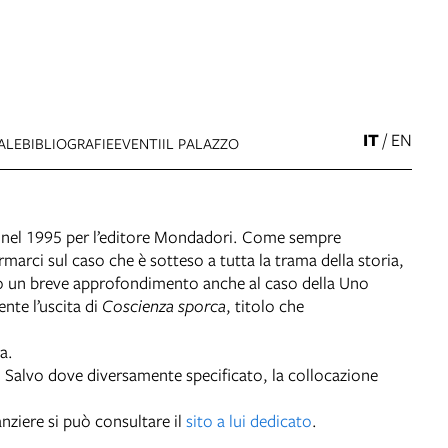
IT
/
EN
ALE
BIBLIOGRAFIE
EVENTI
IL PALAZZO
ne nel 1995 per l’editore Mondadori. Come sempre
ci sul caso che è sotteso a tutta la trama della storia,
emo un breve approfondimento anche al caso della Uno
nte l’uscita di
Coscienza sporca
, titolo che
a.
. Salvo dove diversamente specificato, la collocazione
nziere si può consultare il
sito a lui dedicato
.