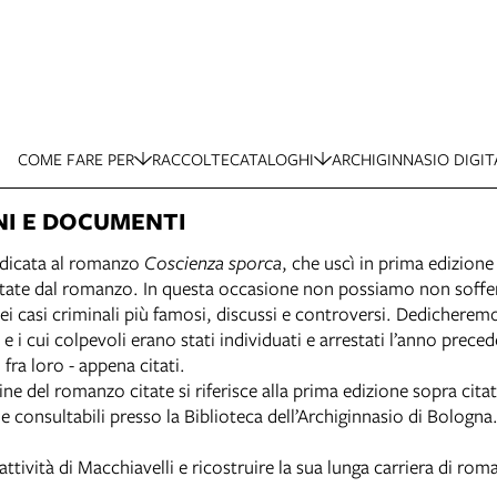
COME FARE PER
RACCOLTE
CATALOGHI
ARCHIGINNASIO DIGIT
NI E DOCUMENTI
dicata al romanzo
Coscienza sporca
, che uscì in prima edizio
te dal romanzo. In questa occasione non possiamo non soffermar
ei casi criminali più famosi, discussi e controversi. Dedicher
i cui colpevoli erano stati individuati e arrestati l’anno precede
 fra loro - appena citati.
ne del romanzo citate si riferisce alla prima edizione sopra citat
 consultabili presso la Biblioteca dell’Archiginnasio di Bologna
ività di Macchiavelli e ricostruire la sua lunga carriera di roma