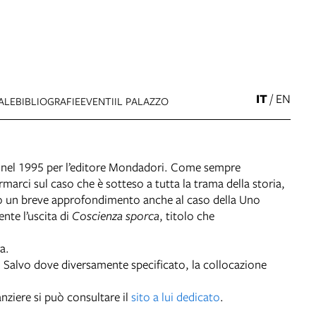
IT
/
EN
ALE
BIBLIOGRAFIE
EVENTI
IL PALAZZO
ne nel 1995 per l’editore Mondadori. Come sempre
ci sul caso che è sotteso a tutta la trama della storia,
emo un breve approfondimento anche al caso della Uno
nte l’uscita di
Coscienza sporca
, titolo che
a.
. Salvo dove diversamente specificato, la collocazione
nziere si può consultare il
sito a lui dedicato
.