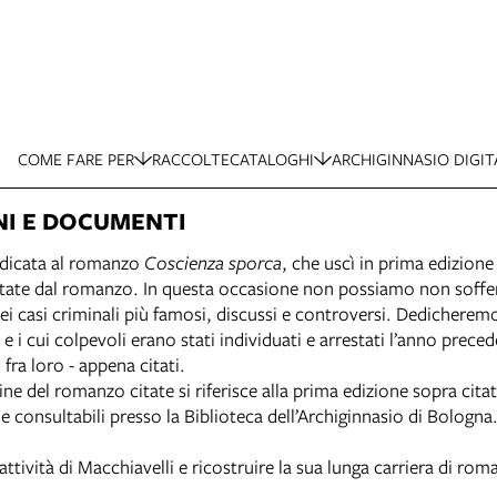
COME FARE PER
RACCOLTE
CATALOGHI
ARCHIGINNASIO DIGIT
NI E DOCUMENTI
dicata al romanzo
Coscienza sporca
, che uscì in prima edizio
te dal romanzo. In questa occasione non possiamo non soffermar
ei casi criminali più famosi, discussi e controversi. Dedicher
i cui colpevoli erano stati individuati e arrestati l’anno precede
 fra loro - appena citati.
ne del romanzo citate si riferisce alla prima edizione sopra citat
 consultabili presso la Biblioteca dell’Archiginnasio di Bologna
ività di Macchiavelli e ricostruire la sua lunga carriera di roma