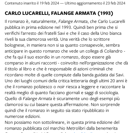
Contenuto inserito il 19 feb 2024 — Ultimo aggiornamento il 23 feb 2024
CARLO LUCARELLI, FALANGE ARMATA (1993)
Il romanzo è, naturalmente,
Falange Armata
, che Carlo Lucarelli
pubblica in prima edizione nel 1993. Quindi ben prima che si
verifichi l’arresto dei fratelli Savi e che il caso della Uno bianca
riveli la sua clamorosa verità. Una verità che lo scrittore
bolognese, in maniera non si sa quanto consapevole, sembra
anticipare in questo romanzo che vede un collega di Coliandro -
che fa qui il suo esordio in un romanzo, dopo essere già
comparso in alcuni racconti - coinvolto nell’organizzazione che dà
il titolo al libro e che è responsabile di azioni criminali che
ricordano molte di quelle compiute dalla banda guidata dai Savi.
Uno dei luoghi comuni della critica letteraria degli ultimi 20 anni è
che il romanzo poliziesco o
noir
riesca a leggere e raccontare la
realtà meglio di quanto facciano giornali e saggi di sociologia.
Quello di
Falange Armata
è sicuramente uno degli esempi più
clamorosi su cui basare questa affermazione. Non sorprende
quindi che il romanzo in seguito sia stato ripubblicato in
numerose edizioni.
Non possiamo non sottolineare, in questa prima edizione del
romanzo pubblicata col marchio Metrolibri dalla benemerita