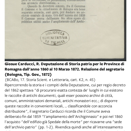
Giosue Carducci, R. Deputazione di Storia patria per le Province di
Romagna dall'anno 1860 al 10 Marzo 1872. Relazione del segretario
(Bologna, Tip. Gov., 1872)
(BCABo, 17. Storia Scient. e Letteraria, cart. K2, n. 45)
Ripercorrendo la storia e i compiti della Deputazione, cui per regio decreto
del 1862 spettava "di procurarsi esatta contezza de' luoghi in cui esistono
le raccolte di antichi documenti, quali esser possono archivi di città,
comuni, amministrazioni demaniali, antichi monasteri ecc.; di disporre
queste raccolte in convenienti locali, … classificandole con acconcia
distribuzione", il segretario Carducci ricorda che il Comune aveva
deliberato fin dal 1859 "l'ampliamento dell'Archiginnasio" e poi nel 1860
l'acquisto "dell'edifizio già Spedale della morte" per ricavarne una "sede
dell'archivio patrio" (pp. 1-2). Rivendica quindi anche all'interessamento