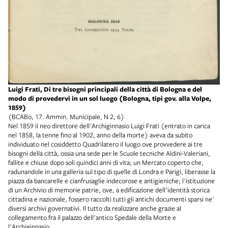
Luigi Frati, Di tre bisogni principali della città di Bologna e del
modo di provedervi in un sol luogo (Bologna, tipi gov. alla Volpe,
1859)
(BCABo, 17. Ammin. Municipale, N 2, 6)
Nel 1859 il neo direttore dell'Archiginnasio Luigi Frati (entrato in carica
nel 1858, la tenne fino al 1902, anno della morte) aveva da subito
individuato nel cosiddetto Quadrilatero il luogo ove provvedere ai tre
bisogni della città, ossia una sede per le Scuole tecniche Aldini-Valeriani,
fallite e chiuse dopo soli quindici anni di vita; un Mercato coperto che,
radunandole in una galleria sul tipo di quelle di Londra e Parigi, liberasse la
piazza da bancarelle e cianfrusaglie indecorose e antigieniche; l'istituzione
di un Archivio di memorie patrie, ove, a edificazione dell'identità storica
cittadina e nazionale, fossero raccolti tutti gli antichi documenti sparsi ne'
diversi archivi governativi. Il tutto da realizzare anche grazie al
collegamento fra il palazzo dell'antico Spedale della Morte e
l'Archiginnasio.