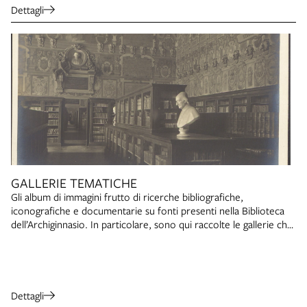
Dettagli
GALLERIE TEMATICHE
Gli album di immagini frutto di ricerche bibliografiche,
iconografiche e documentarie su fonti presenti nella Biblioteca
dell’Archiginnasio. In particolare, sono qui raccolte le gallerie che
corredano i percorsi del Gruppo di Lettura Alphaville: Alphaville,
dedicato a Valerio Evangelisti; Ombre sotto i portici, dedicato a
Loriano Macchiavelli; Lector in fabula, dedicato a Umberto Eco;
Stranalandia, dedicato a Stefano Benni.
Dettagli