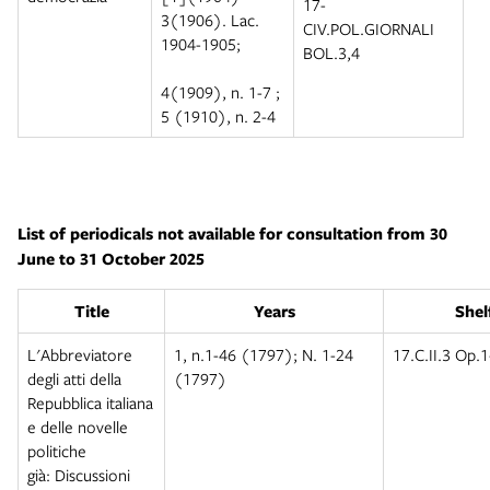
17-
3(1906). Lac.
CIV.POL.GIORNALI
1904-1905;
BOL.3,4
4(1909), n. 1-7 ;
5 (1910), n. 2-4
List of periodicals not available for consultation from 30
June to 31 October 2025
Title
Years
Shel
L'Abbreviatore
1, n.1-46 (1797); N. 1-24
17.C.II.3 Op.1
degli atti della
(1797)
Repubblica italiana
e delle novelle
politiche
già: Discussioni