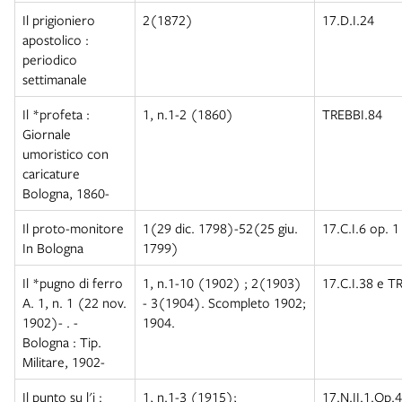
Il prigioniero
2(1872)
17.D.I.24
apostolico :
periodico
settimanale
Il *profeta :
1, n.1-2 (1860)
TREBBI.84
Giornale
umoristico con
caricature
Bologna, 1860-
Il proto-monitore
1(29 dic. 1798)-52(25 giu.
17.C.I.6 op. 1
In Bologna
1799)
Il *pugno di ferro
1, n.1-10 (1902) ; 2(1903)
17.C.I.38 e T
A. 1, n. 1 (22 nov.
- 3(1904). Scompleto 1902;
1902)- . -
1904.
Bologna : Tip.
Militare, 1902-
Il punto su l'i :
1, n.1-3 (1915);
17.N.II.1.Op.