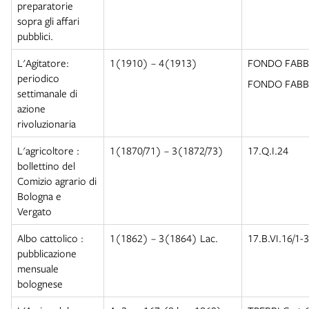
preparatorie
sopra gli affari
pubblici.
L'Agitatore:
1(1910) – 4(1913)
FONDO FABBR
periodico
FONDO FABBR
settimanale di
azione
rivoluzionaria
L'agricoltore :
1(1870/71) – 3(1872/73)
17.Q.I.24
bollettino del
Comizio agrario di
Bologna e
Vergato
Albo cattolico :
1(1862) – 3(1864) Lac.
17.B.VI.16/1-3
pubblicazione
mensuale
bolognese