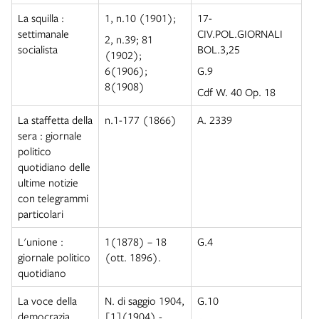
La squilla :
1, n.10 (1901);
17-
settimanale
CIV.POL.GIORNALI
2, n.39; 81
socialista
BOL.3,25
(1902);
6(1906);
G.9
8(1908)
Cdf W. 40 Op. 18
La staffetta della
n.1-177 (1866)
A. 2339
sera : giornale
politico
quotidiano delle
ultime notizie
con telegrammi
particolari
L'unione :
1(1878) – 18
G.4
giornale politico
(ott. 1896).
quotidiano
La voce della
N. di saggio 1904,
G.10
democrazia
[1](1904) -