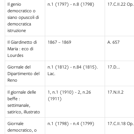
Il genio
n.1 (1797) - n.8 (1798)
17.C.II.22 Op
democratico o
siano opuscoli di
democratica
istruzione
Il Giardinetto di
1867 – 1869
A. 657
Maria : eco di
Lourdes
Giornale del
n.1 (1812) - n.84 (1815).
17.D...
Dipartimento del
Lac.
Reno
Il giornale delle
1, n.1 (1910) - 2, n.26
17.N.II.2
beffe :
(1911)
settimanale,
satirico, illustrato
Giornale
n.1 (1798) - n.4 (1799)
17.C.II.18 Op
democratico, o