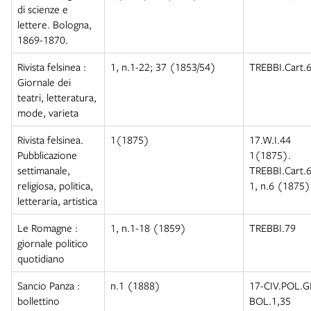
di scienze e
lettere. Bologna,
1869-1870.
Rivista felsinea :
1, n.1-22; 37 (1853/54)
TREBBI.Cart.6
Giornale dei
teatri, letteratura,
mode, varieta
Rivista felsinea.
1(1875)
17.W.I.44
Pubblicazione
1(1875).
settimanale,
TREBBI.Cart.6
religiosa, politica,
1, n.6 (1875)
letteraria, artistica
Le Romagne :
1, n.1-18 (1859)
TREBBI.79
giornale politico
quotidiano
Sancio Panza :
n.1 (1888)
17-CIV.POL.
bollettino
BOL.1,35