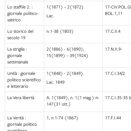
Lo staffile 2. :
1(1871) – 2(1872)
17-CIV.POL.
giornale politico-
BOL.1,11
Lac.
satirico
Lo storico del
n.1-38 (1803)
17.C.II.4
secolo 19
La striglia :
2(1886) - 6(1890);
17.N.II.9-
giornale
15(1899) – 39(1924)
settimanale
Unità : giornale
1(1848) - 2(1849).
17.C.I.34/2
politico scientifico
Lac. 1849
e letterario
La Vera libertà
A. 1(1849), n. 1(1 mag.)-n-
17.C.I.35-35 b
147(31 ott.)
La Verità :
1, n.1-74 (1867)
17.F.I.44
giornale politico
quotidiano