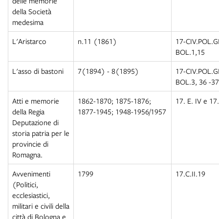
delle memorie
della Società
medesima
L'Aristarco
n.11 (1861)
17-CIV.POL.
BOL.1,15
L'asso di bastoni
7(1894) - 8(1895)
17-CIV.POL.
BOL.3, 36 -37
Atti e memorie
1862-1870; 1875-1876;
17. E. IV e 17.
della Regia
1877-1945; 1948-1956/1957
Deputazione di
storia patria per le
provincie di
Romagna.
Avvenimenti
1799
17.C.II.19
(Politici,
ecclesiastici,
militari e civili della
città di Bologna e