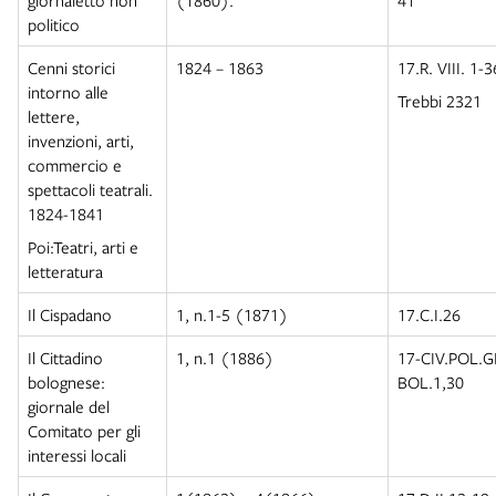
giornaletto non
(1860).
41
politico
Cenni storici
1824 – 1863
17.R. VIII. 1-3
intorno alle
Trebbi 2321
lettere,
invenzioni, arti,
commercio e
spettacoli teatrali.
1824-1841
Poi:Teatri, arti e
letteratura
Il Cispadano
1, n.1-5 (1871)
17.C.I.26
Il Cittadino
1, n.1 (1886)
17-CIV.POL.
bolognese:
BOL.1,30
giornale del
Comitato per gli
interessi locali