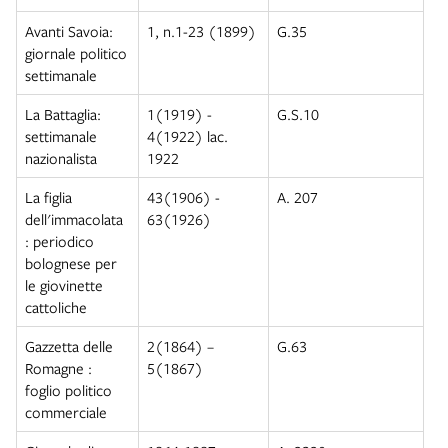
Avanti Savoia:
1, n.1-23 (1899)
G.35
giornale politico
settimanale
La Battaglia:
1(1919) -
G.S.10
settimanale
4(1922) lac.
nazionalista
1922
La figlia
43(1906) -
A. 207
dell'immacolata
63(1926)
: periodico
bolognese per
le giovinette
cattoliche
Gazzetta delle
2(1864) –
G.63
Romagne :
5(1867)
foglio politico
commerciale