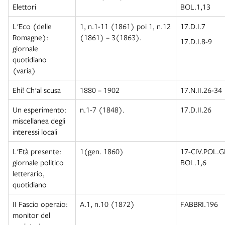
Elettori
BOL.1,13
L'Eco (delle
1, n.1-11 (1861) poi 1, n.12
17.D.I.7
Romagne):
(1861) – 3(1863).
17.D.I.8-9
giornale
quotidiano
(varia)
Ehi! Ch'al scusa
1880 – 1902
17.N.II.26-34
Un esperimento:
n.1-7 (1848).
17.D.II.26
miscellanea degli
interessi locali
L'Età presente:
1(gen. 1860)
17-CIV.POL.
giornale politico
BOL.1,6
letterario,
quotidiano
II Fascio operaio:
A.1, n.10 (1872)
FABBRI.196
monitor del