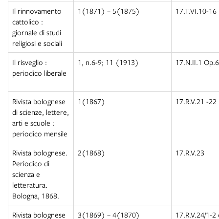
Il rinnovamento
1(1871) – 5(1875)
17.T.VI.10-16 
cattolico :
giornale di studi
religiosi e sociali
Il risveglio :
1, n.6-9; 11 (1913)
17.N.II.1 Op.6
periodico liberale
Rivista bolognese
1(1867)
17.R.V.21 -22
di scienze, lettere,
arti e scuole :
periodico mensile
Rivista bolognese.
2(1868)
17.R.V.23
Periodico di
scienza e
letteratura.
Bologna, 1868.
Rivista bolognese
3(1869) – 4(1870)
17.R.V.24/1-2 