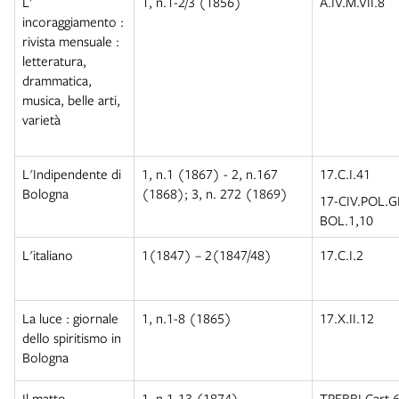
L'
1, n.1-2/3 (1856)
A.IV.M.VII.8
incoraggiamento :
rivista mensuale :
letteratura,
drammatica,
musica, belle arti,
varietà
L'Indipendente di
1, n.1 (1867) - 2, n.167
17.C.I.41
Bologna
(1868); 3, n. 272 (1869)
17-CIV.POL.
BOL.1,10
L'italiano
1(1847) – 2(1847/48)
17.C.I.2
La luce : giornale
1, n.1-8 (1865)
17.X.II.12
dello spiritismo in
Bologna
Il matto
1, n.1-13 (1874)
TREBBI.Cart.6