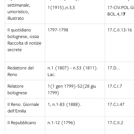
settimanale,
1(1915),n.3,5
17-CIV.POL.
umoristico,
BOL.4,1
7
illustrato
Il quotidiano
1797-1798
17.C.II.13-16
bolognese, ossia
Raccolta di notizie
secrete
Redattore del
n.1 (1807) - n.53 (1811).
17.D...
Reno
Lac.
Relatore
1(1 gen 1799)-52(28 giu
17.C.I.7
bolognese
1799)
Il Reno. Giornale
1, n.1-83 (1888).
17.C.I.47
dell'Emilia
Il Repubblicano
n.1-12 (1796)
17.C.II.2