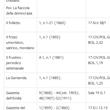
cristiano.
Poi: La fiaccola
della democrazia
Il folletto
1, n.1-21 (1860)
17.N.II.38/1
Il frizzo
1, n.1 (1892)
17-CIV.POL.
umoristico,
BOL.2,32
satirico, mondano
Il frustino :
A.1, n.1 (1881)
17-CIV.POL.
periodico
BOL.1,19
settimanale
La Garisenda.
1, n.1 (1885).
17-CIV.POL.
BOL.1,25
Gazzetta
9(1868) - 44(ott. 1903);
Sala 19 G.1
dell'Emilia
48(1907)-52(1911)
Gazzetta del
1(1859) - 2(1860).
17.D.I.12-13