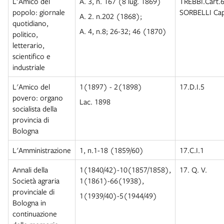
L'Amico del
A. 3, n. 167 (8 lug. 1869)
TREBBI.Cart.6
popolo: giornale
SORBELLI Cap
A. 2. n.202 (1868);
quotidiano,
A. 4, n.8; 26-32; 46 (1870)
politico,
letterario,
scientifico e
industriale
L'Amico del
1(1897) - 2(1898)
17.D.I.5
povero: organo
Lac. 1898
socialista della
provincia di
Bologna
L'Amministrazione
1, n.1-18 (1859/60)
17.C.I.1
Annali della
1(1840/42)-10(1857/1858),
17. Q. V.
Società agraria
1(1861)-66(1938),
provinciale di
1(1939/40)-5(
1944/49)
Bologna in
continuazione