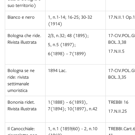
suo territorio)
Bianco e nero
1, n.1-14; 16-25; 30-32
17.N.II.1 Op.
(1914)
Bologna che ride.
2/3, n.32; 48 (1895);
17-CIV.POL.
Rivista illustrata
BOL.3,38
5, n.5 (1897);
17.N.II.5
6(1898) – 7(1899)
Bologna se ne
1894 Lac.
17-CIV.POL.
ride: rivista
BOL.3,35
settimanale
umoristica
Bononia ridet.
1(1888) – 6(1893),
TREBBI 16
Rivista illustrata
7(1894); 10(1897), n.42
17.N.II.25
Il Canocchiale:
1, n.1 (1859/60) - 2, n.10
TREBBI.Cart.6