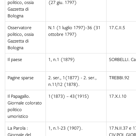
politico, ossia
(27 giu. 1797)
Gazzetta di
Bologna
Osservatore
N.1 (1 luglio 1797)-36 (31
17.C.II.5
politico, ossia
ottobre 1797)
Gazzetta di
Bologna
Il paese
1, n.1 (1879)
SORBELLI. Ca
Pagine sparse
2. ser., 1(1877) - 2. ser.,
TREBBI.92
n.11/12 (1878).
Il Papagallo.
1(1873) – 43(1915)
17.X.I.10
Giornale colorato
politico
umoristico
La Parola :
1, n.1-23 (1907).
17.N.II.37 e 1
Giornale del
CIV.POL.GIOR