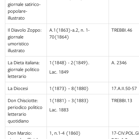
giornale satirico-
popolare-
illustrato
Il Diavolo Zoppo:
A.1(1863)-a.2, n. 1-
TREBBI.46
giornale
70(1864)
umoristico
illustrato
La Dieta italiana:
1(1848) - 2(1849).
A. 2346
giornale politico
Lac. 1849
letterario
La Diocesi
1(1873) – 8(1880)
17.A.II.50-57
Don Chisciotte:
1(1881) – 3(1883)
TREBBI.13
periodico politico
Lac. 1883
letterario
quotidiano
Don Marzio:
1, n.1-4 (1860)
17-CIV.POL.