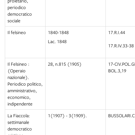
proletario,
periodico
democratico
sociale
Il felsineo
1840-1848
17.R.I.44
Lac. 1848
17.R.IV.33-38
Il Felsineo :
28, n.815 (1905)
17-CIV.POL.
(Operaio
BOL.3,19
nazionale).
Periodico politico,
amministrativo,
economico,
indipendente
La Fiaccola:
1(1907) - 3(1909).
BUSSOLARI.C
settimanale
democratico