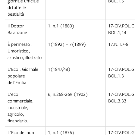
giornale ufficiale
BOL.1,5
di tutte le
bestialità
Il Dottor
1, n.1 (1880)
17-CIV.POL.
Balanzone
BOL.1,14
È permesso :
1(1892) – 7(1899)
17.N.II.7-8
Umoristico,
artistico, illustrato
L'Eco : Giornale
1(1847/48)
17-CIV.POL.
popolare
BOL.1,3
dell'Emilia
L'eco
6, n.268-269 (1902)
17-CIV.POL.
commerciale,
BOL.3,33
industriale,
agricolo,
finanziario.
L'Eco dei non
1, n.1 (1876)
17-CIV.POL.