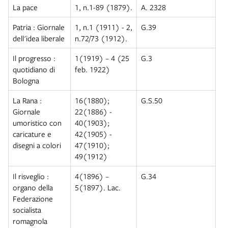
La pace
1, n.1-89 (1879).
A. 2328
Patria : Giornale
1, n.1 (1911) - 2,
G.39
dell'idea liberale
n.72/73 (1912).
Il progresso :
1(1919) – 4 (25
G.3
quotidiano di
feb. 1922)
Bologna
La Rana :
16(1880);
G.S.50
Giornale
22(1886) -
umoristico con
40(1903);
caricature e
42(1905) -
disegni a colori
47(1910);
49(1912)
Il risveglio :
4(1896) –
G.34
organo della
5(1897). Lac.
Federazione
socialista
romagnola