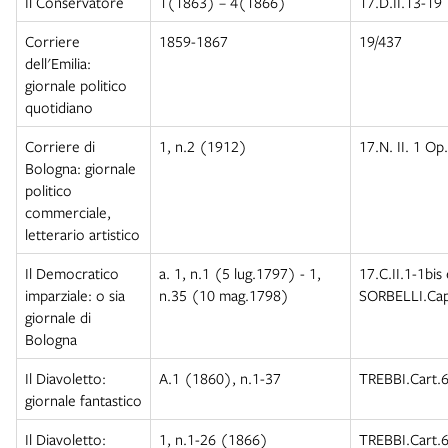
Il Conservatore
1(1863) – 4(1866)
17.D.II.13-19
Corriere
1859-1867
19/437
dell'Emilia:
giornale politico
quotidiano
Corriere di
1, n.2 (1912)
17.N. II. 1 Op
Bologna: giornale
politico
commerciale,
letterario artistico
Il Democratico
a. 1, n.1 (5 lug.1797) - 1,
17.C.II.1-1bis
imparziale: o sia
n.35 (10 mag.1798)
SORBELLI.Cap
giornale di
Bologna
Il Diavoletto:
A.1 (1860), n.1-37
TREBBI.Cart.6
giornale fantastico
Il Diavoletto:
1, n.1-26 (1866)
TREBBI.Cart.