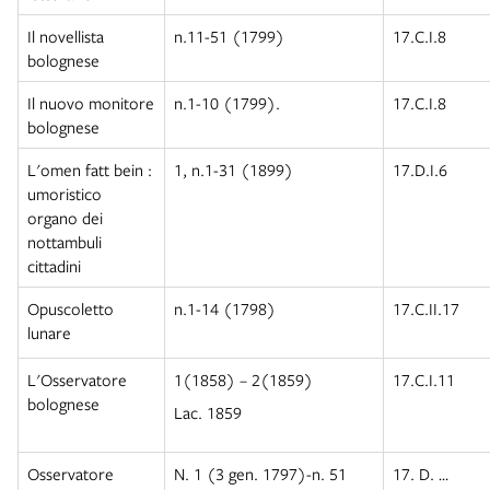
Il novellista
n.11-51 (1799)
17.C.I.8
bolognese
Il nuovo monitore
n.1-10 (1799).
17.C.I.8
bolognese
L'omen fatt bein :
1, n.1-31 (1899)
17.D.I.6
umoristico
organo dei
nottambuli
cittadini
Opuscoletto
n.1-14 (1798)
17.C.II.17
lunare
L'Osservatore
1(1858) – 2(1859)
17.C.I.11
bolognese
Lac. 1859
Osservatore
N. 1 (3 gen. 1797)-n. 51
17. D. …