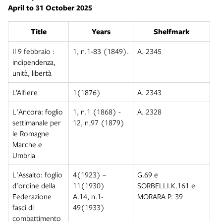
April to 31 October 2025
Title
Years
Shelfmark
Il 9 febbraio :
1, n.1-83 (1849).
A. 2345
indipendenza,
unità, libertà
L’Alfiere
1(1876)
A. 2343
L'Ancora: foglio
1, n.1 (1868) -
A. 2328
settimanale per
12, n.97 (1879)
le Romagne
Marche e
Umbria
L'Assalto: foglio
4(1923) –
G.69 e
d'ordine della
11(1930)
SORBELLI.K.161 e
Federazione
A.14, n.1-
MORARA P. 39
fasci di
49(1933)
combattimento