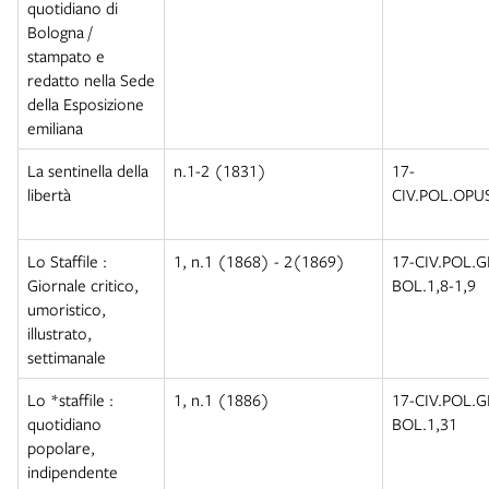
quotidiano di
Bologna /
stampato e
redatto nella Sede
della Esposizione
emiliana
La sentinella della
n.1-2 (1831)
17-
libertà
CIV.POL.OPU
Lo Staffile :
1, n.1 (1868) - 2(1869)
17-CIV.POL.
Giornale critico,
BOL.1,8-1,9
umoristico,
illustrato,
settimanale
Lo *staffile :
1, n.1 (1886)
17-CIV.POL.
quotidiano
BOL.1,31
popolare,
indipendente