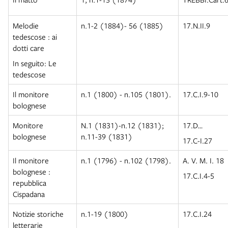
Melodie
n.1-2 (1884)- 56 (1885)
17.N.II.9
tedescose : ai
dotti care
In seguito: Le
tedescose
Il monitore
n.1 (1800) - n.105 (1801).
17.C.I.9-10
bolognese
Monitore
N.1 (1831)-n.12 (1831);
17.D…
bolognese
n.11-39 (1831)
17.C-I.27
Il monitore
n.1 (1796) - n.102 (1798).
A. V. M. I. 18
bolognese :
17.C.I.4-5
repubblica
Cispadana
Notizie storiche
n.1-19 (1800)
17.C.I.24
letterarie