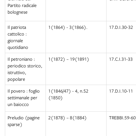
Partito radicale
bolognese
Il patriota
1(1864) - 3(1866).
17.D.I.30-32
cattolico :
giornale
quotidiano
Il petroniano :
1(1872) – 19(1891)
17.C.I.31-33
periodico storico,
istruttivo,
popolare
Il povero : foglio
1(1846/47) - 4, n.52
17.D.I.10-11
settimanale per
(1850)
un baiocco
Preludio (pagine
2(1878) – 8(1884)
TREBBI.59-6
sparse)