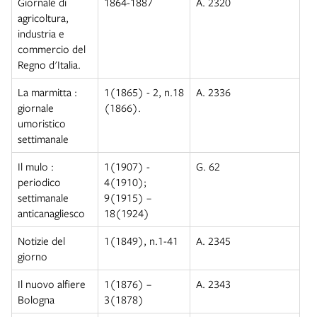
Giornale di
1864-1887
A. 2320
agricoltura,
industria e
commercio del
Regno d'Italia.
La marmitta :
1(1865) - 2, n.18
A. 2336
giornale
(1866).
umoristico
settimanale
Il mulo :
1(1907) -
G. 62
periodico
4(1910);
settimanale
9(1915) –
anticanagliesco
18(1924)
Notizie del
1(1849), n.1-41
A. 2345
giorno
Il nuovo alfiere
1(1876) –
A. 2343
Bologna
3(1878)