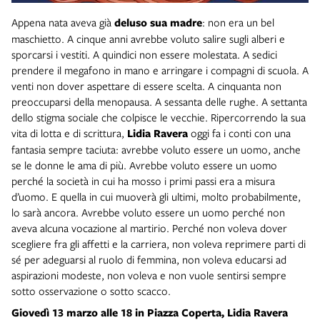
Appena nata aveva già
deluso sua madre
: non era un bel
maschietto. A cinque anni avrebbe voluto salire sugli alberi e
sporcarsi i vestiti. A quindici non essere molestata. A sedici
prendere il megafono in mano e arringare i compagni di scuola. A
venti non dover aspettare di essere scelta. A cinquanta non
preoccuparsi della menopausa. A sessanta delle rughe. A settanta
dello stigma sociale che colpisce le vecchie. Ripercorrendo la sua
vita di lotta e di scrittura,
Lidia Ravera
oggi fa i conti con una
fantasia sempre taciuta: avrebbe voluto essere un uomo, anche
se le donne le ama di più. Avrebbe voluto essere un uomo
perché la società in cui ha mosso i primi passi era a misura
d’uomo. E quella in cui muoverà gli ultimi, molto probabilmente,
lo sarà ancora. Avrebbe voluto essere un uomo perché non
aveva alcuna vocazione al martirio. Perché non voleva dover
scegliere fra gli affetti e la carriera, non voleva reprimere parti di
sé per adeguarsi al ruolo di femmina, non voleva educarsi ad
aspirazioni modeste, non voleva e non vuole sentirsi sempre
sotto osservazione o sotto scacco.
Giovedì 13 marzo
alle 18 in Piazza Coperta,
Lidia Ravera