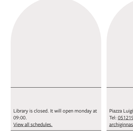
Library is closed. It will open monday at
Piazza Luig
09:00.
Tel:
05121
View all schedules.
archiginna