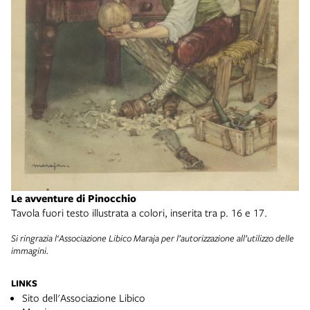
Le
Le avventure di Pinocchio
Ta
Tavola fuori testo illustrata a colori, inserita tra p. 16 e 17.
Si 
Si ringrazia l‘Associazione Libico Maraja per l’autorizzazione all’utilizzo delle
le
im
immagini.
LINKS
Sito dell'Associazione Libico