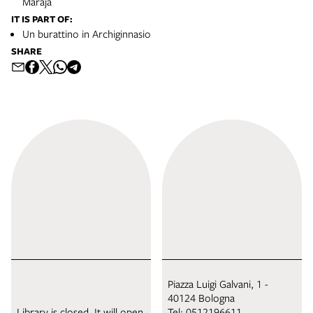
Maraja
IT IS PART OF:
Un burattino in Archiginnasio
SHARE
Piazza Luigi Galvani, 1 -
40124 Bologna
Library is closed. It will open
Tel:
0512196611