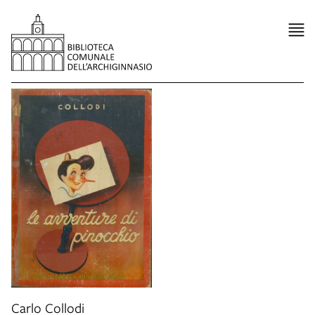
item 1 of 6
Carlo Collodi