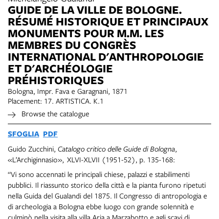
GUIDE DE LA VILLE DE BOLOGNE.
RÉSUMÉ HISTORIQUE ET PRINCIPAUX
MONUMENTS POUR M.M. LES
MEMBRES DU CONGRÈS
INTERNATIONAL D'ANTHROPOLOGIE
ET D'ARCHÉOLOGIE
PRÉHISTORIQUES
Bologna, Impr. Fava e Garagnani, 1871
Placement: 17. ARTISTICA. K.1
Browse the catalogue
SFOGLIA
PDF
Guido Zucchini,
Catalogo critico delle Guide di Bologna
,
«L’Archiginnasio», XLVI-XLVII (1951-52), p. 135-168:
“Vi sono accennati le principali chiese, palazzi e stabilimenti
pubblici. Il riassunto storico della città e la pianta furono ripetuti
nella Guida del Gualandi del 1875. Il Congresso di antropologia e
di archeologia a Bologna ebbe luogo con grande solennità e
culminò nella visita alla villa Aria a Marzabotto e agli scavi di