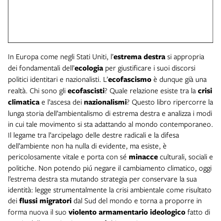
In Europa come negli Stati Uniti, l’
estrema destra
si appropria
dei fondamentali dell’
ecologia
per giustificare i suoi discorsi
politici identitari e nazionalisti. L’
ecofascismo
è dunque già una
realtà. Chi sono gli
ecofascisti
? Quale relazione esiste tra la
crisi
climatica
e l’ascesa dei
nazionalismi
? Questo libro ripercorre la
lunga storia dell’ambientalismo di estrema destra e analizza i modi
in cui tale movimento si sta adattando al mondo contemporaneo.
Il legame tra l’arcipelago delle destre radicali e la difesa
dell’ambiente non ha nulla di evidente, ma esiste, è
pericolosamente vitale e porta con sé
minacce
culturali, sociali e
politiche. Non potendo piú negare il cambiamento climatico, oggi
l’estrema destra sta mutando strategia per conservare la sua
identità: legge strumentalmente la crisi ambientale come risultato
dei
flussi migratori
dal Sud del mondo e torna a proporre in
forma nuova il suo
violento armamentario ideologico
fatto di