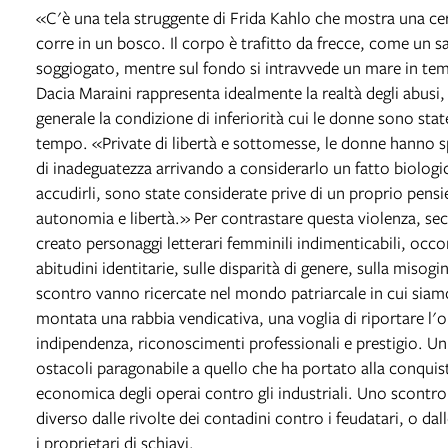
«C'è una tela struggente di Frida Kahlo che mostra una cer
corre in un bosco. Il corpo è trafitto da frecce, come un 
soggiogato, mentre sul fondo si intravvede un mare in te
Dacia Maraini rappresenta idealmente la realtà degli abusi, 
generale la condizione di inferiorità cui le donne sono st
tempo. «Private di libertà e sottomesse, le donne hanno sp
di inadeguatezza arrivando a considerarlo un fatto biologico
accudirli, sono state considerate prive di un proprio pensi
autonomia e libertà.» Per contrastare questa violenza, sec
creato personaggi letterari femminili indimenticabili, occorr
abitudini identitarie, sulle disparità di genere, sulla misogin
scontro vanno ricercate nel mondo patriarcale in cui siam
montata una rabbia vendicativa, una voglia di riportare l'
indipendenza, riconoscimenti professionali e prestigio. Un p
ostacoli paragonabile a quello che ha portato alla conquist
economica degli operai contro gli industriali. Uno scontro 
diverso dalle rivolte dei contadini contro i feudatari, o da
i proprietari di schiavi.