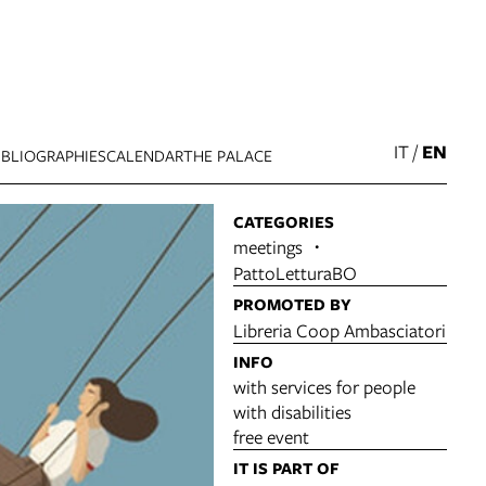
IT
/
EN
IBLIOGRAPHIES
CALENDAR
THE PALACE
CATEGORIES
meetings
PattoLetturaBO
PROMOTED BY
Libreria Coop Ambasciatori
INFO
with services for people
with disabilities
free event
IT IS PART OF