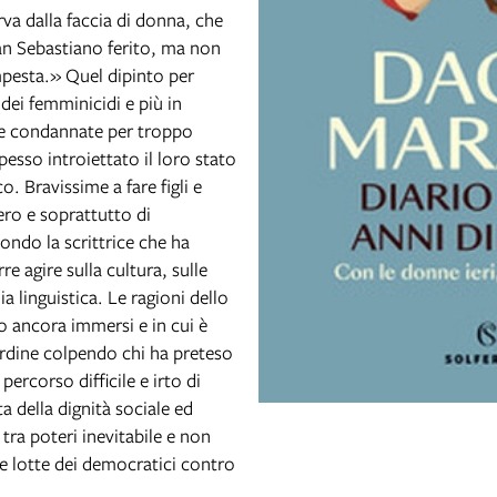
va dalla faccia di donna, che
san Sebastiano ferito, ma non
mpesta.» Quel dipinto per
dei femminicidi e più in
ate condannate per troppo
esso introiettato il loro stato
. Bravissime a fare figli e
ero e soprattutto di
ondo la scrittrice che ha
e agire sulla cultura, sulle
ia linguistica. Le ragioni dello
o ancora immersi e in cui è
ordine colpendo chi ha preteso
ercorso difficile e irto di
a della dignità sociale ed
tra poteri inevitabile e non
lle lotte dei democratici contro