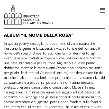
ALBUM "IL NOME DELLA ROSA"
In questa
gallery
raccogliamo documenti di varia natura che
illustrano la genesi e la successiva vita editoriale del romanzo
Il
nome della rosa
di Umberto Eco, che fanno riferimento agli
eventi e ai temi trattati nell’opera o che possono avere fornito
una base informativa per l’autore. Riguardo a questo punto
dobbiamo mettere le mani avanti (come non abbiamo mai fatto
per gli altri libri letti dal Gruppo di lettura) per denunciare fin da
ora che in alcune occasioni - sempre dichiarate - ci siamo divertiti
ad azzardare e a proporre ipotesi che non hanno nessuna
pretesa di essere dimostrate o dimostrabili. Ma se si fa una
rassegna anche minima dei numerosi saggi o articoli dedicati al
romanzo ci si accorge che gli stessi critici di professione hanno
spesso azzardato e suggerito ipotesi poco fondate sulle fonti di
Eco, tanto che lui stesso - lo vedremo - ha in alcuni casi dovuto