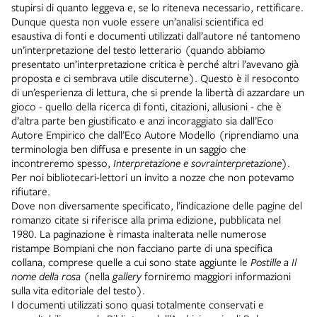
stupirsi di quanto leggeva e, se lo riteneva necessario, rettificare.
Dunque questa non vuole essere un’analisi scientifica ed
esaustiva di fonti e documenti utilizzati dall’autore né tantomeno
un’interpretazione del testo letterario (quando abbiamo
presentato un’interpretazione critica è perché altri l’avevano già
proposta e ci sembrava utile discuterne). Questo è il resoconto
di un’esperienza di lettura, che si prende la libertà di azzardare un
gioco - quello della ricerca di fonti, citazioni, allusioni - che è
d’altra parte ben giustificato e anzi incoraggiato sia dall’Eco
Autore Empirico che dall’Eco Autore Modello (riprendiamo una
terminologia ben diffusa e presente in un saggio che
incontreremo spesso,
Interpretazione e sovrainterpretazione
).
Per noi bibliotecari-lettori un invito a nozze che non potevamo
rifiutare.
Dove non diversamente specificato, l’indicazione delle pagine del
romanzo citate si riferisce alla prima edizione, pubblicata nel
1980. La paginazione è rimasta inalterata nelle numerose
ristampe Bompiani che non facciano parte di una specifica
collana, comprese quelle a cui sono state aggiunte le
Postille a Il
nome della rosa
(nella
gallery
forniremo maggiori informazioni
sulla vita editoriale del testo).
I documenti utilizzati sono quasi totalmente conservati e