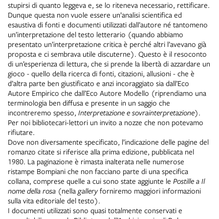
stupirsi di quanto leggeva e, se lo riteneva necessario, rettificare.
Dunque questa non vuole essere un’analisi scientifica ed
esaustiva di fonti e documenti utilizzati dall’autore né tantomeno
un’interpretazione del testo letterario (quando abbiamo
presentato un’interpretazione critica è perché altri l’avevano già
proposta e ci sembrava utile discuterne). Questo è il resoconto
di un’esperienza di lettura, che si prende la libertà di azzardare un
gioco - quello della ricerca di fonti, citazioni, allusioni - che è
d’altra parte ben giustificato e anzi incoraggiato sia dall’Eco
Autore Empirico che dall’Eco Autore Modello (riprendiamo una
terminologia ben diffusa e presente in un saggio che
incontreremo spesso,
Interpretazione e sovrainterpretazione
).
Per noi bibliotecari-lettori un invito a nozze che non potevamo
rifiutare.
Dove non diversamente specificato, l’indicazione delle pagine del
romanzo citate si riferisce alla prima edizione, pubblicata nel
1980. La paginazione è rimasta inalterata nelle numerose
ristampe Bompiani che non facciano parte di una specifica
collana, comprese quelle a cui sono state aggiunte le
Postille a Il
nome della rosa
(nella
gallery
forniremo maggiori informazioni
sulla vita editoriale del testo).
I documenti utilizzati sono quasi totalmente conservati e