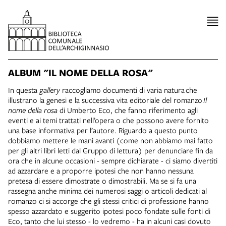
ALBUM "IL NOME DELLA ROSA"
In questa
gallery
raccogliamo documenti di varia natura che
illustrano la genesi e la successiva vita editoriale del romanzo
Il
nome della rosa
di Umberto Eco, che fanno riferimento agli
eventi e ai temi trattati nell’opera o che possono avere fornito
una base informativa per l’autore. Riguardo a questo punto
dobbiamo mettere le mani avanti (come non abbiamo mai fatto
per gli altri libri letti dal Gruppo di lettura) per denunciare fin da
ora che in alcune occasioni - sempre dichiarate - ci siamo divertiti
ad azzardare e a proporre ipotesi che non hanno nessuna
pretesa di essere dimostrate o dimostrabili. Ma se si fa una
rassegna anche minima dei numerosi saggi o articoli dedicati al
romanzo ci si accorge che gli stessi critici di professione hanno
spesso azzardato e suggerito ipotesi poco fondate sulle fonti di
Eco, tanto che lui stesso - lo vedremo - ha in alcuni casi dovuto