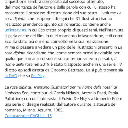
la questione sembra complicata dal successo ottenuto,
dall’importanza dell’autore e dalle parole con cui lui stesso ha
raccontato il processo di costruzione del suo testo. Il volume
La
rosa dipinta
, che propone i disegni che 31 illustratori hanno
realizzato prendendo spunto dal romanzo, contiene anche
un’intervista
in cui Eco tratta proprio di questi temi. Nell’intervista
si parla anche del film, in quel momento in lavorazione, e di come
Eco sia stato più o meno coinvolto nella sua realizzazione.
Prima di passare a vedere un paio delle illustrazioni presenti in
La
rosa dipinta
ricordiamo che, come sembra ormai inevitabile per
qualunque romanzo di successo contemporaneo o passato,
Il
nome della rosa
nel 2019 è stato trasposto anche in una serie TV
di otto episodi diretta da Giacomo Battitato. La si può trovare sia
in DVD
che su
Rai Play
.
La rosa dipinta. Trentuno illustratori per "Il nome della rosa" di
Umberto Eco
, contributi di Grazia Nidasio, Antonio Faeti, Paola
Pallottino; con una intervista di Fulvio De Nigris a Umberto Eco e
una serie di disegni realizzati dall'autore durante la stesura del
romanzo, Milano, Azzurra, 1985.
Collocazione: CAGLI L. 15