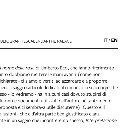
IT
/
EN
IBLIOGRAPHIES
CALENDAR
THE PALACE
Il nome della rosa
di Umberto Eco, che fanno riferimento
to punto dobbiamo mettere le mani avanti (come non
ichiarate - ci siamo divertiti ad azzardare e a proporre
rosi saggi o articoli dedicati al romanzo ci si accorge che
sso - lo vedremo - ha in alcuni casi dovuto stupirsi di
 di fonti e documenti utilizzati dall’autore né tantomeno
proposta e ci sembrava utile discuterne). Questo è il
llusioni - che è d’altra parte ben giustificato e anzi
ente in un saggio che incontreremo spesso,
Interpretazione