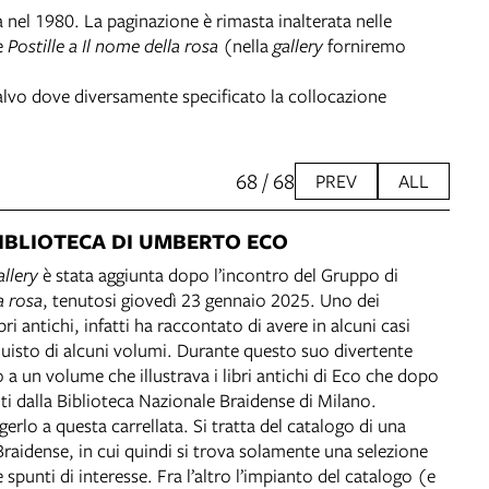
a nel 1980. La paginazione è rimasta inalterata nelle
e
Postille a Il nome della rosa
(nella
gallery
forniremo
Salvo dove diversamente specificato la collocazione
68 / 68
PREV
ALL
IBLIOTECA DI UMBERTO ECO
allery
è stata aggiunta dopo l’incontro del Gruppo di
a rosa
, tenutosi giovedì 23 gennaio 2025. Uno dei
bri antichi, infatti ha raccontato di avere in alcuni casi
quisto di alcuni volumi. Durante questo suo divertente
a un volume che illustrava i libri antichi di Eco che dopo
ti dalla Biblioteca Nazionale Braidense di Milano.
rlo a questa carrellata. Si tratta del catalogo di una
Braidense, in cui quindi si trova solamente una selezione
e spunti di interesse. Fra l’altro l’impianto del catalogo (e