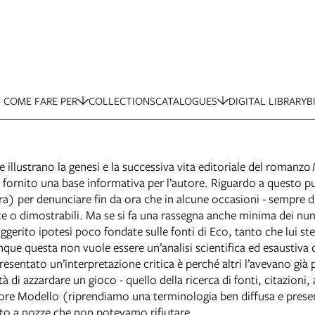
COME FARE PER
COLLECTIONS
CATALOGUES
DIGITAL LIBRARY
B
illustrano la genesi e la successiva vita editoriale del romanzo
vere fornito una base informativa per l’autore. Riguardo a ques
tura) per denunciare fin da ora che in alcune occasioni - sempre d
 o dimostrabili. Ma se si fa una rassegna anche minima dei nume
uggerito ipotesi poco fondate sulle fonti di Eco, tanto che lui ste
unque questa non vuole essere un’analisi scientifica ed esaustiva
sentato un’interpretazione critica è perché altri l’avevano già 
à di azzardare un gioco - quello della ricerca di fonti, citazioni, a
utore Modello (riprendiamo una terminologia ben diffusa e pres
nvito a nozze che non potevamo rifiutare.