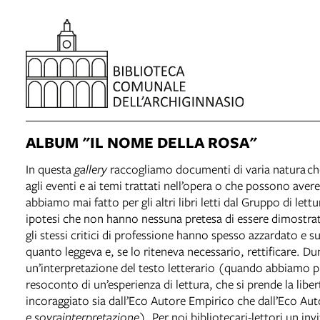
ALBUM "IL NOME DELLA ROSA"
In questa
gallery
raccogliamo documenti di varia natura che 
agli eventi e ai temi trattati nell’opera o che possono a
abbiamo mai fatto per gli altri libri letti dal Gruppo di let
ipotesi che non hanno nessuna pretesa di essere dimostrate
gli stessi critici di professione hanno spesso azzardato e s
quanto leggeva e, se lo riteneva necessario, rettificare. D
un’interpretazione del testo letterario (quando abbiamo pre
resoconto di un’esperienza di lettura, che si prende la libert
incoraggiato sia dall’Eco Autore Empirico che dall’Eco A
e sovrainterpretazione
). Per noi bibliotecari-lettori un i