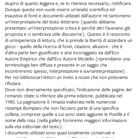
stupirsi di quanto leggeva e, se lo riteneva necessario, rettificare.
Dunque questa non vuole essere un’analisi scientifica ed
esaustiva di fonti e documenti utilizzati dall’autore né tantomeno
un’interpretazione del testo letterario (quando abbiamo
presentato un’interpretazione critica è perché altri l’avevano già
proposta e ci sembrava utile discuterne). Questo è il resoconto
di un’esperienza di lettura, che si prende la libertà di azzardare un
gioco - quello della ricerca di fonti, citazioni, allusioni - che è
d’altra parte ben giustificato e anzi incoraggiato sia dall’Eco
Autore Empirico che dall’Eco Autore Modello (riprendiamo una
terminologia ben diffusa e presente in un saggio che
incontreremo spesso,
Interpretazione e sovrainterpretazione
).
Per noi bibliotecari-lettori un invito a nozze che non potevamo
rifiutare.
Dove non diversamente specificato, l’indicazione delle pagine del
romanzo citate si riferisce alla prima edizione, pubblicata nel
1980. La paginazione è rimasta inalterata nelle numerose
ristampe Bompiani che non facciano parte di una specifica
collana, comprese quelle a cui sono state aggiunte le
Postille a Il
nome della rosa
(nella
gallery
forniremo maggiori informazioni
sulla vita editoriale del testo).
I documenti utilizzati sono quasi totalmente conservati e