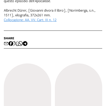
questo episodio dell’
Apocalisse
.
Albrecht Dürer, [Giovanni divora il libro], [Norimberga, s.n.,
1511], xilografia, 372x261 mm.
Collocazione: AA. VV. Cart. III n. 12
SHARE