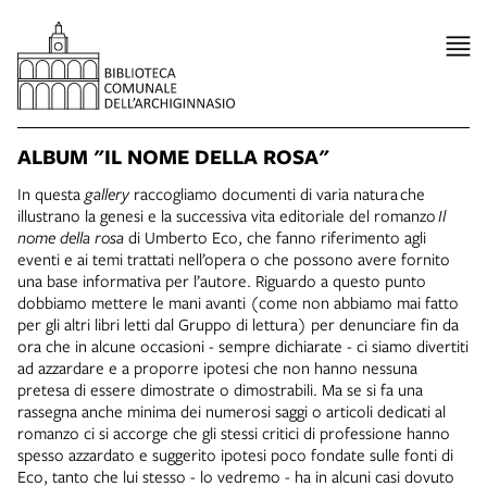
ALBUM "IL NOME DELLA ROSA"
In questa
gallery
raccogliamo documenti di varia natura che
illustrano la genesi e la successiva vita editoriale del romanzo
Il
nome della rosa
di Umberto Eco, che fanno riferimento agli
eventi e ai temi trattati nell’opera o che possono avere fornito
una base informativa per l’autore. Riguardo a questo punto
dobbiamo mettere le mani avanti (come non abbiamo mai fatto
per gli altri libri letti dal Gruppo di lettura) per denunciare fin da
ora che in alcune occasioni - sempre dichiarate - ci siamo divertiti
ad azzardare e a proporre ipotesi che non hanno nessuna
pretesa di essere dimostrate o dimostrabili. Ma se si fa una
rassegna anche minima dei numerosi saggi o articoli dedicati al
romanzo ci si accorge che gli stessi critici di professione hanno
spesso azzardato e suggerito ipotesi poco fondate sulle fonti di
Eco, tanto che lui stesso - lo vedremo - ha in alcuni casi dovuto