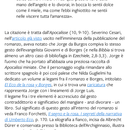
mano dell’angelo e lo divorai; in bocca lo sentii dolce
come il miele, ma come l’ebbi inghiottito ne sentii
nelle viscere tutta l’amarezza».
La citazione è tratta dall’
Apocalisse
(10, 9-10). Severino Cesari,
nell’
articolo già visto
uscito nell’imminenza della pubblicazione del
romanzo, aveva notato che Jorge da Burgos compiva lo stesso
gesto dell’evangelista Giovanni e di Borges (e nella
Bibbia
si trova
almeno un altro caso di bibliofagia in
Ezechiele
, 2,8-3,3). Jorge è
l’uomo che ha portato all’abbazia una preziosa raccolta di
Apocalissi
miniate. Che il personaggio voglia rimandare allo
scrittore spagnolo è poi così palese che Nilda Guglielmi ha
dedicato un volume ai legami fra il romanzo e Borges, intitolato
El Eco de la rosa y Borges
, in cui si trova una
caricatura
che
rappresenta Jorge con i lineamenti di Jorge Luis.
Il legame fra i tre elementi è accresciuto dal gesto
contraddittorio e significativo del mangiare - anzi divorare - un
libro. Sul significato di questo gesto all’interno del romanzo si
veda Franco Forchetti,
Il segno e la rosa. I segreti della narrativa
di Umberto Eco
, p. 170. La xilografia a fianco, incisa da Albrecht
Dürer e conservata presso la Biblioteca dell’Archiginnasio, illustra