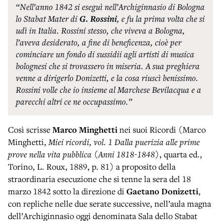
“Nell’anno 1842 si eseguì nell’Archiginnasio di Bologna
lo Stabat Mater di
G. Rossini
, e fu la prima volta che si
udì in Italia. Rossini stesso, che viveva a Bologna,
l’aveva desiderato, a fine di beneficenza, cioè per
cominciare un fondo di sussidii agli artisti di musica
bolognesi che si trovassero in miseria. A sua preghiera
venne a dirigerlo Donizetti, e la cosa riuscì benissimo.
Rossini volle che io insieme al Marchese Bevilacqua e a
parecchi altri ce ne occupassimo.”
Così scrisse
Marco Minghetti
nei suoi Ricordi (Marco
Minghetti,
Miei ricordi, vol. 1 Dalla puerizia alle prime
prove nella vita pubblica (Anni 1818-1848)
, quarta ed.,
Torino, L. Roux, 1889, p. 81) a proposito della
straordinaria esecuzione che si tenne la sera del 18
marzo 1842 sotto la direzione di
Gaetano Donizetti
,
con repliche nelle due serate successive, nell’aula magna
dell’Archiginnasio oggi denominata Sala dello Stabat