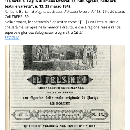
"La farfalla. Foglio di amena letteratura, bibliografia, belle arti,
teatri e varietà", n. 12, 23 marzo 1842
Raffaello Buriani,
Bologna. Lo Stabat di Rossini le sere del 18, 19 e 20 marzo
Coll.TREBBI.89
Nella cronaca, lo spettacolo è descritto come "[...] una Festa Musicale,
che sarà mai sempre nella memoria di tutti, e che a ragione rese e rende
superba e gloriosa Bologna sovra ogni altra Città".
SFOGLIA