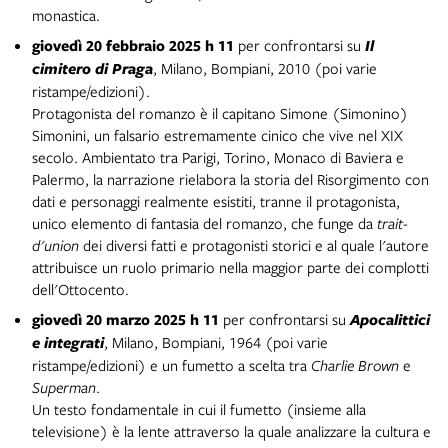
monastica.
giovedì 20 febbraio 2025 h 11
per confrontarsi su
Il
cimitero di Praga
, Milano, Bompiani, 2010
(poi varie
ristampe/edizioni).
Protagonista del romanzo è il capitano Simone (Simonino)
Simonini, un falsario estremamente cinico che vive nel XIX
secolo. Ambientato tra Parigi, Torino, Monaco di Baviera e
Palermo, la narrazione rielabora la storia del Risorgimento con
dati e personaggi realmente esistiti, tranne il protagonista,
unico elemento di fantasia del romanzo, che funge da
trait-
d'union
dei diversi fatti e protagonisti storici e al quale l'autore
attribuisce un ruolo primario nella maggior parte dei complotti
dell'Ottocento.
giovedì 20
marzo 2025 h 11
per confrontarsi su
Apocalittici
e integrati
, Milano, Bompiani, 1964 (poi varie
ristampe/edizioni) e un fumetto a scelta tra
Charlie Brown
e
Superman
.
Un testo fondamentale in cui il fumetto (insieme alla
televisione) è la lente attraverso la quale analizzare la cultura e