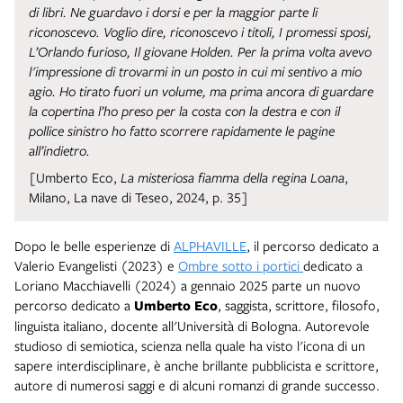
di libri. Ne guardavo i dorsi e per la maggior parte li
riconoscevo. Voglio dire, riconoscevo i titoli, I promessi sposi,
L’Orlando furioso, Il giovane Holden. Per la prima volta avevo
l'impressione di trovarmi in un posto in cui mi sentivo a mio
agio. Ho tirato fuori un volume, ma prima ancora di guardare
la copertina l’ho preso per la costa con la destra e con il
pollice sinistro ho fatto scorrere rapidamente le pagine
all’indietro.
[Umberto Eco,
La misteriosa fiamma della regina Loana
,
Milano, La nave di Teseo, 2024, p. 35]
Dopo le belle esperienze di
ALPHAVILLE
, il percorso dedicato a
Valerio Evangelisti (2023) e
Ombre sotto i portici
dedicato a
Loriano Macchiavelli (2024) a gennaio 2025 parte un nuovo
percorso dedicato a
Umberto Eco
, saggista, scrittore, filosofo,
linguista italiano, docente all'Università di Bologna. Autorevole
studioso di semiotica, scienza nella quale ha visto l'icona di un
sapere interdisciplinare, è anche brillante pubblicista e scrittore,
autore di numerosi saggi e di alcuni romanzi di grande successo.