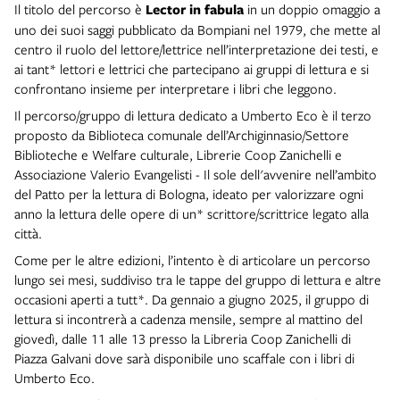
Il titolo del percorso è
Lector in fabula
in un doppio omaggio a
uno dei suoi saggi pubblicato da Bompiani nel 1979, che mette al
centro il ruolo del lettore/lettrice nell’interpretazione dei testi, e
ai tant* lettori e lettrici che partecipano ai gruppi di lettura e si
confrontano insieme per interpretare i libri che leggono.
Il percorso/gruppo di lettura dedicato a Umberto Eco è il terzo
proposto da Biblioteca comunale dell’Archiginnasio/Settore
Biblioteche e Welfare culturale, Librerie Coop Zanichelli e
Associazione Valerio Evangelisti - Il sole dell'avvenire nell’ambito
del Patto per la lettura di Bologna, ideato per valorizzare ogni
anno la lettura delle opere di un* scrittore/scrittrice legato alla
città.
Come per le altre edizioni, l’intento è di articolare un percorso
lungo sei mesi, suddiviso tra le tappe del gruppo di lettura e altre
occasioni aperti a tutt*. Da gennaio a giugno 2025, il gruppo di
lettura si incontrerà a cadenza mensile, sempre al mattino del
giovedì, dalle 11 alle 13 presso la Libreria Coop Zanichelli di
Piazza Galvani dove sarà disponibile uno scaffale con i libri di
Umberto Eco.