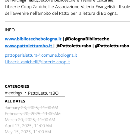
Librerie Coop Zanichelli e Associazione Valerio Evangelisti - Il sole
dell'avvenire nell’ambito del Patto per la lettura di Bologna.
INFO
www.bibliotechebologna.it
| #BolognaBiblioteche
www.pattoletturabo.it
| @Pattoletturabo | #Pattoletturabo
pattoperlalettura@comune.bologna.it
Libreria.zanichelli@librerie.coop.it
CATEGORIES
meetings
PattoLetturaBO
ALL DATES
January 23, 2025, 11:00 AM
February 20, 2025, 11:00 AM
March 20, 2025, 11:00 AM
April 17, 2025, 11:00 AM
May 15, 2025, 11:00 AM