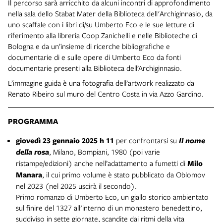
Il percorso sarà arricchito da alcuni incontri di approfondimento
nella sala dello Stabat Mater della Biblioteca dell'Archiginnasio, da
uno scaffale con i libri di/su Umberto Eco e le sue letture di
riferimento alla libreria Coop Zanichelli e nelle Biblioteche di
Bologna e da un’insieme di ricerche bibliografiche e
documentarie di e sulle opere di Umberto Eco da fonti
documentarie presenti alla Biblioteca dell’Archiginnasio.
L’immagine guida è una fotografia dell’artwork realizzato da
Renato Ribeiro sul muro del Centro Costa in via Azzo Gardino.
PROGRAMMA
giovedì 23 gennaio 2025 h 11
per confrontarsi su
Il nome
della rosa
, Milano, Bompiani, 1980 (poi varie
ristampe/edizioni) anche nell’adattamento a fumetti di
Milo
Manara
, il cui primo volume è stato pubblicato da Oblomov
nel 2023 (nel 2025 uscirà il secondo).
Primo romanzo di Umberto Eco, un giallo storico ambientato
sul finire del 1327 all'interno di un monastero benedettino,
suddiviso in sette giornate, scandite dai ritmi della vita