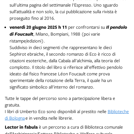
sull'ultima pagina del settimanale l'Espresso. Uno sguardo
sull’attualità e non solo, la cui pubblicazione sulla rivista è
proseguito fino al 2016.
venerdì 20 giugno 2025 h 11
per confrontarsi su
Il pendolo
di Foucault
, Milano, Bompiani, 1988 (poi varie
ristampe/edizioni).
Suddiviso in dieci segmenti che rappresentano le dieci
Sephirot ebraiche, il secondo romanzo di Eco è ricco di
citazioni esoteriche, dalla Cabala all'alchimia, alla teoria del
complotto. Il titolo del libro si riferisce all'effettivo pendolo
ideato dal fisico francese Léon Foucault come prova
sperimentale della rotazione della Terra, il quale ha un
significato simbolico all'interno del romanzo.
Tutte le tappe del percorso sono a partecipazione libera e
gratuita.
I libri di Umberto Eco sono disponibili al prestito nelle
Biblioteche
di Bologna
e in vendita nelle librerie.
Lector in fabula
è un percorso a cura di Biblioteca comunale
dell’Archiginnasio/Settore Biblioteche e Welfare culturale,