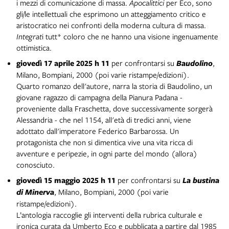
i mezzi di comunicazione di massa.
Apocalittici
per Eco, sono
gli/le intellettuali che esprimono un atteggiamento critico e
aristocratico nei confronti della moderna cultura di massa.
Integrat
i tutt* coloro che ne hanno una visione ingenuamente
ottimistica.
giovedì 17 aprile 2025 h 11
per confrontarsi su
Baudolino
,
Milano, Bompiani, 2000 (poi varie ristampe/edizioni).
Quarto romanzo dell'autore, narra la storia di Baudolino, un
giovane ragazzo di campagna della Pianura Padana -
proveniente dalla Fraschetta, dove successivamente sorgerà
Alessandria - che nel 1154, all'età di tredici anni, viene
adottato dall'imperatore Federico Barbarossa. Un
protagonista che non si dimentica vive una vita ricca di
avventure e peripezie, in ogni parte del mondo (allora)
conosciuto.
giovedì 15 maggio 2025 h 11
per confrontarsi su
La bustina
di Minerva
, Milano, Bompiani, 2000
(poi varie
ristampe/edizioni).
L’antologia
raccoglie gli interventi della rubrica culturale e
ironica curata da Umberto Eco e pubblicata a partire dal 1985