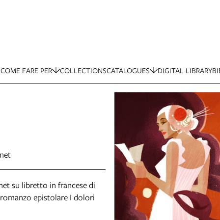
COME FARE PER
COLLECTIONS
CATALOGUES
DIGITAL LIBRARY
BI
enet
et su libretto in francese di
 romanzo epistolare I dolori