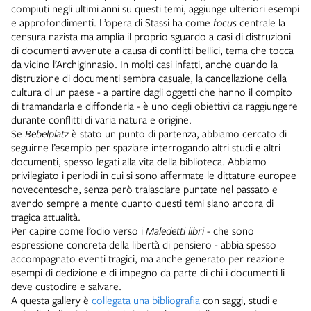
compiuti negli ultimi anni su questi temi, aggiunge ulteriori esempi
e approfondimenti. L’opera di Stassi ha come
focus
centrale la
censura nazista ma amplia il proprio sguardo a casi di distruzioni
di documenti avvenute a causa di conflitti bellici, tema che tocca
da vicino l’Archiginnasio. In molti casi infatti, anche quando la
distruzione di documenti sembra casuale, la cancellazione della
cultura di un paese - a partire dagli oggetti che hanno il compito
di tramandarla e diffonderla - è uno degli obiettivi da raggiungere
durante conflitti di varia natura e origine.
Se
Bebelplatz
è stato un punto di partenza, abbiamo cercato di
seguirne l’esempio per spaziare interrogando altri studi e altri
documenti, spesso legati alla vita della biblioteca. Abbiamo
privilegiato i periodi in cui si sono affermate le dittature europee
novecentesche, senza però tralasciare puntate nel passato e
avendo sempre a mente quanto questi temi siano ancora di
tragica attualità.
Per capire come l’odio verso i
Maledetti libri
- che sono
espressione concreta della libertà di pensiero - abbia spesso
accompagnato eventi tragici, ma anche generato per reazione
esempi di dedizione e di impegno da parte di chi i documenti li
deve custodire e salvare.
A questa gallery è
collegata una bibliografia
con saggi, studi e