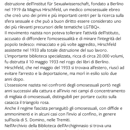
distruzione dell’Institut für Sexualwissenschaft, fondato a Berlino
nel 1919 da Magnus Hirschfeld, un medico omosessuale ebreo
che creò uno dei primi e più importanti centri per la ricerca sulla
sfera sessuale e che può a buon diritto essere considerato uno
dei più rilevanti precursori delle tematiche LGTBQ+.
Il movimento nazista non poteva tollerare l’attività dell’Istituto,
accusato di diffondere l’omosessualità e di minare l’integrità del
popolo tedesco: minacciato e più volte aggredito, Hirschfeld
assistette nel 1933 alla totale distruzione del suo lavoro.
L’importante biblioteca specializzata, ricca di circa 20.000 volumi,
fu distrutta il 10 maggio 1933 nel rogo dei libri di Berlino.
Hirschfeld, che nel maggio del 1933 si trovava all’estero, riuscì ad
evitare l’arresto e la deportazione, ma morì in esilio solo due
anni dopo.
L’ossessione nazista nei confronti degli omosessuali portò negli
anni successivi alla cattura e all’invio nei campi di concentramento
di migliaia di omosessuali, distinguibili per portare cucito sulla
casacca il triangolo rosa.
Anche il regime fascista perseguitò gli omosessuali, con diffide e
ammonimenti e in alcuni casi con l’invio al confino, in genere
sull’isola di S. Domino, nelle Tremiti.
Nell’Archivio della Biblioteca dell’Archiginnasio si trova una