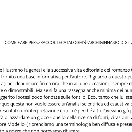
COME FARE PER
RACCOLTE
CATALOGHI
ARCHIGINNASIO DIGIT
illustrano la genesi e la successiva vita editoriale del romanzo
vere fornito una base informativa per l’autore. Riguardo a ques
tura) per denunciare fin da ora che in alcune occasioni - sempre d
 o dimostrabili. Ma se si fa una rassegna anche minima dei nume
uggerito ipotesi poco fondate sulle fonti di Eco, tanto che lui ste
unque questa non vuole essere un’analisi scientifica ed esaustiva
sentato un’interpretazione critica è perché altri l’avevano già 
à di azzardare un gioco - quello della ricerca di fonti, citazioni, a
utore Modello (riprendiamo una terminologia ben diffusa e pres
nvito a nozze che non potevamo rifiutare.