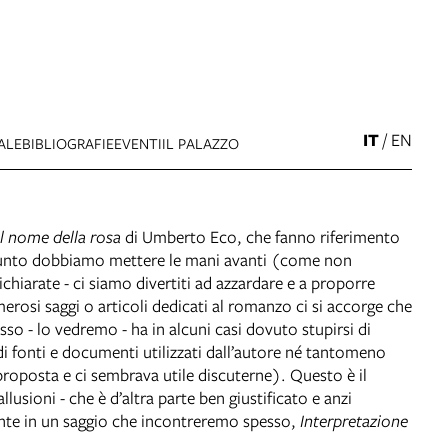
IT
/
EN
ALE
BIBLIOGRAFIE
EVENTI
IL PALAZZO
Il nome della rosa
di Umberto Eco, che fanno riferimento
to punto dobbiamo mettere le mani avanti (come non
ichiarate - ci siamo divertiti ad azzardare e a proporre
rosi saggi o articoli dedicati al romanzo ci si accorge che
sso - lo vedremo - ha in alcuni casi dovuto stupirsi di
 di fonti e documenti utilizzati dall’autore né tantomeno
proposta e ci sembrava utile discuterne). Questo è il
llusioni - che è d’altra parte ben giustificato e anzi
ente in un saggio che incontreremo spesso,
Interpretazione