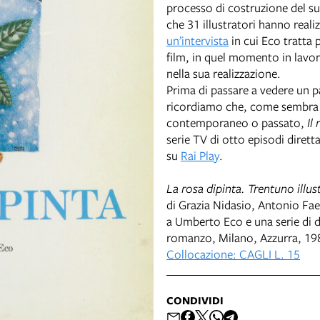
processo di costruzione del su
che 31 illustratori hanno rea
un’intervista
in cui Eco tratta p
film, in quel momento in lavo
nella sua realizzazione.
Prima di passare a vedere un pa
ricordiamo che, come sembra 
contemporaneo o passato,
Il
serie TV di otto episodi diret
su
Rai Play
.
La rosa dipinta. Trentuno illu
di Grazia Nidasio, Antonio Faet
a Umberto Eco e una serie di di
romanzo, Milano, Azzurra, 19
Collocazione: CAGLI L. 15
CONDIVIDI