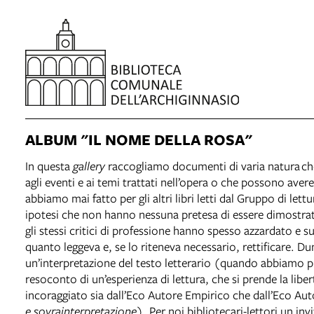
ALBUM "IL NOME DELLA ROSA"
In questa
gallery
raccogliamo documenti di varia natura che 
agli eventi e ai temi trattati nell’opera o che possono a
abbiamo mai fatto per gli altri libri letti dal Gruppo di let
ipotesi che non hanno nessuna pretesa di essere dimostrate
gli stessi critici di professione hanno spesso azzardato e s
quanto leggeva e, se lo riteneva necessario, rettificare. D
un’interpretazione del testo letterario (quando abbiamo pre
resoconto di un’esperienza di lettura, che si prende la libert
incoraggiato sia dall’Eco Autore Empirico che dall’Eco A
e sovrainterpretazione
). Per noi bibliotecari-lettori un i