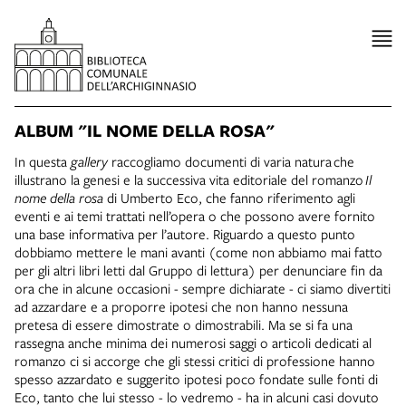
ALBUM "IL NOME DELLA ROSA"
In questa
gallery
raccogliamo documenti di varia natura che
illustrano la genesi e la successiva vita editoriale del romanzo
Il
nome della rosa
di Umberto Eco, che fanno riferimento agli
eventi e ai temi trattati nell’opera o che possono avere fornito
una base informativa per l’autore. Riguardo a questo punto
dobbiamo mettere le mani avanti (come non abbiamo mai fatto
per gli altri libri letti dal Gruppo di lettura) per denunciare fin da
ora che in alcune occasioni - sempre dichiarate - ci siamo divertiti
ad azzardare e a proporre ipotesi che non hanno nessuna
pretesa di essere dimostrate o dimostrabili. Ma se si fa una
rassegna anche minima dei numerosi saggi o articoli dedicati al
romanzo ci si accorge che gli stessi critici di professione hanno
spesso azzardato e suggerito ipotesi poco fondate sulle fonti di
Eco, tanto che lui stesso - lo vedremo - ha in alcuni casi dovuto