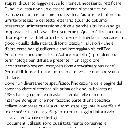
stupirsi di quanto leggeva e, se lo riteneva necessario, rettificare.
Dunque questa non vuole essere un’analisi scientifica ed
esaustiva di fonti e documenti utilizzati dall’autore né tantomeno
un’interpretazione del testo letterario (quando abbiamo
presentato un’interpretazione critica è perché altri l’avevano già
proposta e ci sembrava utile discuterne). Questo è il resoconto
di un’esperienza di lettura, che si prende la libertà di azzardare un
gioco - quello della ricerca di fonti, citazioni, allusioni - che è
d’altra parte ben giustificato e anzi incoraggiato sia dall’Eco
Autore Empirico che dall’Eco Autore Modello (riprendiamo una
terminologia ben diffusa e presente in un saggio che
incontreremo spesso,
Interpretazione e sovrainterpretazione
).
Per noi bibliotecari-lettori un invito a nozze che non potevamo
rifiutare.
Dove non diversamente specificato, l’indicazione delle pagine del
romanzo citate si riferisce alla prima edizione, pubblicata nel
1980. La paginazione è rimasta inalterata nelle numerose
ristampe Bompiani che non facciano parte di una specifica
collana, comprese quelle a cui sono state aggiunte le
Postille a Il
nome della rosa
(nella
gallery
forniremo maggiori informazioni
sulla vita editoriale del testo).
I documenti utilizzati sono quasi totalmente conservati e