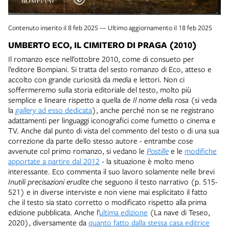
Contenuto inserito il 8 feb 2025 — Ultimo aggiornamento il 18 feb 2025
UMBERTO ECO, IL CIMITERO DI PRAGA (2010)
Il romanzo esce nell’ottobre 2010, come di consueto per
l’editore Bompiani. Si tratta del sesto romanzo di Eco, atteso e
accolto con grande curiosità da
media
e lettori. Non ci
soffermeremo sulla storia editoriale del testo, molto più
semplice e lineare rispetto a quella de
Il nome della rosa
(si veda
la
gallery
ad esso dedicata
), anche perché non se ne registrano
adattamenti per linguaggi iconografici come fumetto o cinema e
TV. Anche dal punto di vista del commento del testo o di una sua
correzione da parte dello stesso autore - entrambe cose
avvenute col primo romanzo, si vedano le
Postille
e le
modifiche
apportate a partire dal 2012
- la situazione è molto meno
interessante. Eco commenta il suo lavoro solamente nelle brevi
Inutili precisazioni erudite
che seguono il testo narrativo (p. 515-
521) e in diverse interviste e non viene mai esplicitato il fatto
che il testo sia stato corretto o modificato rispetto alla prima
edizione pubblicata. Anche l’
ultima edizione
(La nave di Teseo,
2020), diversamente da
quanto fatto dalla stessa casa editrice