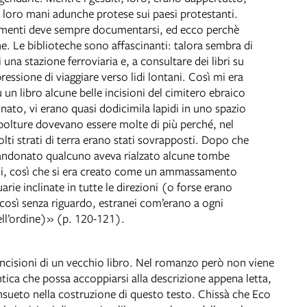
e loro mani adunche protese sui paesi protestanti.
cumenti deve sempre documentarsi, ed ecco perchè
e. Le biblioteche sono affascinanti: talora sembra di
i una stazione ferroviaria e, a consultare dei libri su
pressione di viaggiare verso lidi lontani. Così mi era
u un libro alcune belle incisioni del cimitero ebraico
ato, vi erano quasi dodicimila lapidi in uno spazio
olture dovevano essere molte di più perché, nel
olti strati di terra erano stati sovrapposti. Dopo che
bandonato qualcuno aveva rialzato alcune tombe
idi, così che si era creato come un ammassamento
arie inclinate in tutte le direzioni (o forse erano
le così senza riguardo, estranei com’erano a ogni
ell’ordine)» (p. 120-121).
 incisioni di un vecchio libro. Nel romanzo però non viene
ica che possa accoppiarsi alla descrizione appena letta,
ueto nella costruzione di questo testo. Chissà che Eco