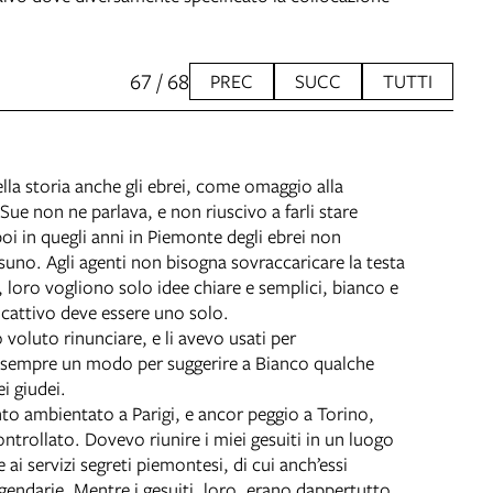
67 / 68
PREC
SUCC
TUTTI
lla storia anche gli ebrei, come omaggio alla
e non ne parlava, e non riuscivo a farli stare
 poi in quegli anni in Piemonte degli ebrei non
uno. Agli agenti non bisogna sovraccaricare la testa
 loro vogliono solo idee chiare e semplici, bianco e
l cattivo deve essere uno solo.
 voluto rinunciare, e li avevo usati per
r sempre un modo per suggerire a Bianco qualche
i giudei.
to ambientato a Parigi, e ancor peggio a Torino,
ntrollato. Dovevo riunire i miei gesuiti in un luogo
ai servizi segreti piemontesi, di cui anch’essi
gendarie. Mentre i gesuiti, loro, erano dappertutto,