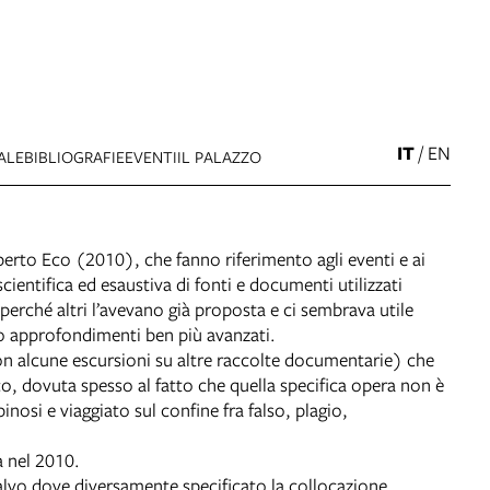
IT
/
EN
ALE
BIBLIOGRAFIE
EVENTI
IL PALAZZO
rto Eco (2010), che fanno riferimento agli eventi e ai
ientifica ed esaustiva di fonti e documenti utilizzati
erché altri l’avevano già proposta e ci sembrava utile
o approfondimenti ben più avanzati.
con alcune escursioni su altre raccolte documentarie) che
Eco, dovuta spesso al fatto che quella specifica opera non è
osi e viaggiato sul confine fra falso, plagio,
a nel 2010.
Salvo dove diversamente specificato la collocazione