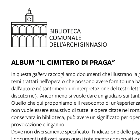
ALBUM "IL CIMITERO DI PRAGA"
In questa
gallery
raccogliamo documenti che illustrano la g
temi trattati nell’opera o che possono avere fornito una bas
dall’autore né tantomeno un’interpretazione del testo lett
discuterne). Ancor meno si vuole dare un giudizio sui tan
Quello che qui proponiamo è il resoconto di un’esperienza 
non vuole essere esaustivo di tutte le opere citate nel rom
conservata in biblioteca, può avere un significato per oper
provocazione e inganno.
Dove non diversamente specificato, l’indicazione delle pagi
I documenti utilizzati sono quasi totalmente conservati e c