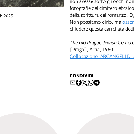
non avesse sotto gli occhi non 
fotografie del cimitero ebrai
della scrittura del romanzo. O
eb 2025
Non possiamo dirlo, ma
osser
chiudere questa carrellata ded
The old Prague Jewish Cemete
[Praga], Artia, 1960.
Collocazione: ARCANGELI D.
CONDIVIDI