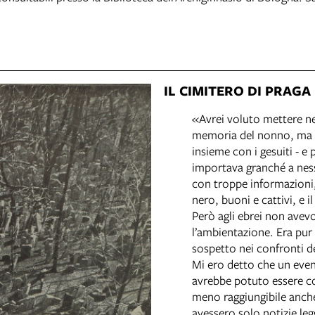
IL CIMITERO DI PRAGA
«Avrei voluto mettere ne
memoria del nonno, ma Su
insieme con i gesuiti - e
importava granché a ness
con troppe informazioni,
nero, buoni e cattivi, e i
Però agli ebrei non avevo
l’ambientazione. Era pu
sospetto nei confronti de
Mi ero detto che un even
avrebbe potuto essere co
meno raggiungibile anche 
avessero solo notizie leg