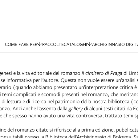
COME FARE PER
RACCOLTE
CATALOGHI
ARCHIGINNASIO DIGIT
enesi e la vita editoriale del romanzo
Il cimitero di Praga
di Umbe
e informativa per l’autore. Questa non vuole essere un’analisi sc
erario (quando abbiamo presentato un’interpretazione critica è p
ti temi complicati e scomodi presenti nel romanzo, che meritan
di lettura e di ricerca nel patrimonio della nostra biblioteca (
anzo. Anzi anche l’assenza dalla
gallery
di alcuni testi citati da 
e che spesso hanno avuto una vita controversa, trattato temi spin
ne del romanzo citate si riferisce alla prima edizione, pubblicat
onsultabili presso la Biblioteca dell’Archiginnasio di Bologna. 