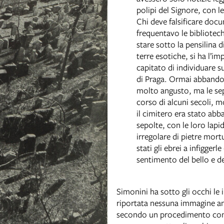
polipi del Signore, con l
Chi deve falsificare do
frequentavo le bibliotech
stare sotto la pensilina d
terre esotiche, si ha l’im
capitato di individuare s
di Praga. Ormai abbandon
molto angusto, ma le sep
corso di alcuni secoli, m
il cimitero era stato ab
sepolte, con le loro lap
irregolare di pietre mortu
stati gli ebrei a infigger
sentimento del bello e d
Simonini ha sotto gli occhi le
riportata nessuna immagine ant
secondo un procedimento cons