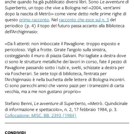
anche quando ha già pubblicato diversi libri. Sono
Le avventure di
Superberto
, un topo che vive a Bologna nel «2004, vent’anni
dopo la nascita di Metrò» come viene detto nelle prime righe di
questo
primo racconto
. Nel
racconto che esce sul n. 3
del
periodico (p. 4) il topo del futuro passa accanto alla Biblioteca
dell’Archiginnasio:
«Da lì attenti: non imboccate il Pavaglione: troppo esposto e
pericoloso. Vigili a frotte. Girate l’angolo sulla sinistra,
costeggiando il muro di piazza Galvani. Poi tagliate a destra dove
ci sono le strutture metalliche dei lavori in corso, fate il pezzo di
Pavaglione passando sotto i tubi e, svelti, schizzate a destra per
via Foscherari. Se siete topi di biblioteca, l’entrata per
l’Archiginnasio è nella buchetta delle lettere di Bologna incontri.
Ci sono parecchi amici che vanno pazzi per i tramezzini di carta
vecchia, ma a me non gustano proprio»
Stefano Benni,
Le avventure di Superberto
, «Metrò. Quindicinale
di informazione e spettacolo», n. 2, 17 febbraio 1984, p. 3.
Collocazione: MISC. BB. 2393 (1984)
CONDIVIDI