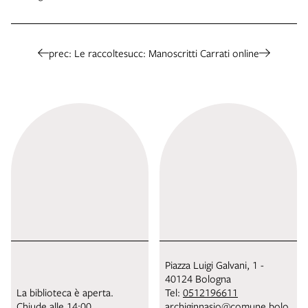
prec: Le raccolte
succ: Manoscritti Carrati online
Piazza Luigi Galvani, 1 -
40124 Bologna
La biblioteca è aperta.
Tel:
0512196611
Chiude alle 14:00.
archiginnasio@comune.bolo