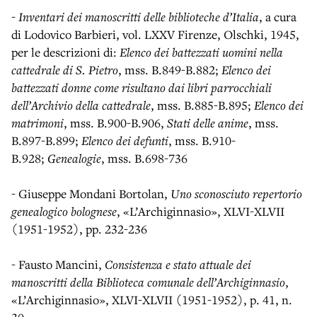
- Inventari dei manoscritti delle biblioteche d’Italia
, a cura
di Lodovico Barbieri, vol. LXXV Firenze, Olschki, 1945,
per le descrizioni di:
Elenco dei battezzati uomini nella
cattedrale di S. Pietro
, mss. B.849-B.882;
Elenco dei
battezzati donne come risultano dai libri parrocchiali
dell’Archivio della cattedrale
, mss. B.885-B.895;
Elenco dei
matrimoni
, mss. B.900-B.906,
Stati delle anime
, mss.
B.897-B.899;
Elenco dei defunti
, mss. B.910-
B.928;
Genealogie
, mss. B.698-736
- Giuseppe Mondani Bortolan,
Uno sconosciuto repertorio
genealogico bolognese
, «L’Archiginnasio», XLVI-XLVII
(1951-1952), pp. 232-236
- Fausto Mancini,
Consistenza e stato attuale dei
manoscritti della Biblioteca comunale dell’Archiginnasio
,
«L’Archiginnasio», XLVI-XLVII (1951-1952), p. 41, n.