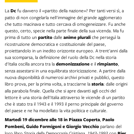
La
Dc
fu davvero il «partito della nazione»? Per tanti versi sì, a
patto di non congelarla nell'immagine del grande agglomerato
che tutto macinava e tutto cercava di omogeneizzare. Fu anche
questo, certo, specie nella parte finale della sua vicenda. Ma fu
prima di tutto un
partito
dalle
anime plurali
che perseguì la
ricostruzione democratica e costituzionale del paese,
proiettandolo in un inedito orizzonte europeo. A trent'anni dalla
sua scomparsa, la definizione del ruolo della Dc nella storia
d'Italia oscilla ancora tra la
demonizzazione
e il
rimpianto
,
senza assestarsi in una equilibrata storicizzazione. A partire dalla
nuova disponibilità di numerosi archivi privati e pubblici, questo
libro prova, per la prima volta, a tracciarne la
storia
: dalle origini
alla parabola finale. Quella che si apre davanti agli occhi del
lettore è una storia dell'Italia attraverso le vicende di un partito
che è stato tra il 1943 e il 1993 il perno principale del governo
del paese e ne ha modellato la vita politica e culturale.
Martedì 19 dicembre
alle 18 in Piazza Coperta
,
Paolo
Pombeni, Guido Formigoni e Giorgio Vecchio
parlano del
loro libro
Storia della Democrazia Cristiana. 1943-1993
con
Pier