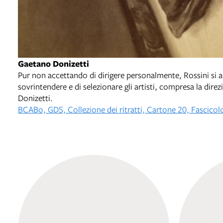
Gaetano Donizetti
Pur non accettando di dirigere personalmente, Rossini si
sovrintendere e di selezionare gli artisti, compresa la dire
Donizetti.
BCABo, GDS, Collezione dei ritratti, Cartone 20, Fascicol